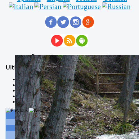
Buscar...
Ultimas Noticias
Solidaria carrera - 7 TÉRMINOS XTREM
Temporal de Febrero
Nevada Enero 2018
La estación de esquí de Javalambre abrirán este sábado
Larga vida a las escuelas