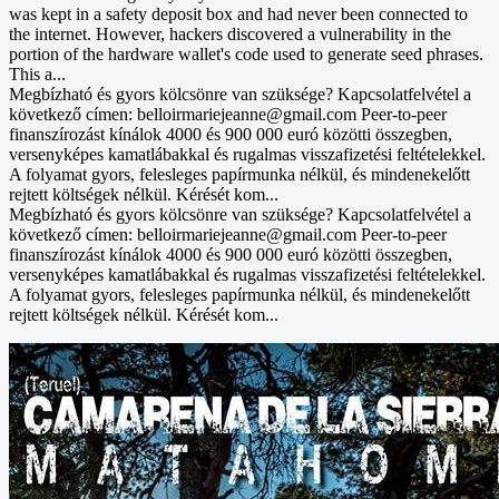
was kept in a safety deposit box and had never been connected to
the internet. However, hackers discovered a vulnerability in the
portion of the hardware wallet's code used to generate seed phrases.
This a...
Megbízható és gyors kölcsönre van szüksége? Kapcsolatfelvétel a
következő címen: belloirmariejeanne@gmail.com Peer-to-peer
finanszírozást kínálok 4000 és 900 000 euró közötti összegben,
versenyképes kamatlábakkal és rugalmas visszafizetési feltételekkel.
A folyamat gyors, felesleges papírmunka nélkül, és mindenekelőtt
rejtett költségek nélkül. Kérését kom...
Megbízható és gyors kölcsönre van szüksége? Kapcsolatfelvétel a
következő címen: belloirmariejeanne@gmail.com Peer-to-peer
finanszírozást kínálok 4000 és 900 000 euró közötti összegben,
versenyképes kamatlábakkal és rugalmas visszafizetési feltételekkel.
A folyamat gyors, felesleges papírmunka nélkül, és mindenekelőtt
rejtett költségek nélkül. Kérését kom...