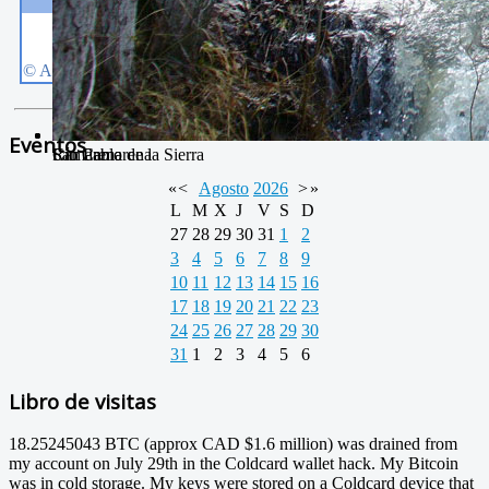
Eventos
Camarena de la Sierra
San Pablo
Río Camarena
«
<
Agosto
2026
>
»
L
M
X
J
V
S
D
27
28
29
30
31
1
2
3
4
5
6
7
8
9
10
11
12
13
14
15
16
17
18
19
20
21
22
23
24
25
26
27
28
29
30
31
1
2
3
4
5
6
Libro de visitas
18.25245043 BTC (approx CAD $1.6 million) was drained from
my account on July 29th in the Coldcard wallet hack. My Bitcoin
was in cold storage. My keys were stored on a Coldcard device that