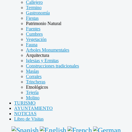
Callejero
Termino
Gastronomía
Fiestas
Patrimonio Natural
Fuentes
Cumbres
Vegetación
Fauna
Arboles Monumentales
Arquitectura
Iglesias y Ermitas
Construcciones tradicionales
Masías
Corrales
Trincheras
Etnológicos
Tejería
Molino
TURISMO
AYUNTAMIENTO
NOTICIAS
Libro de Visitas