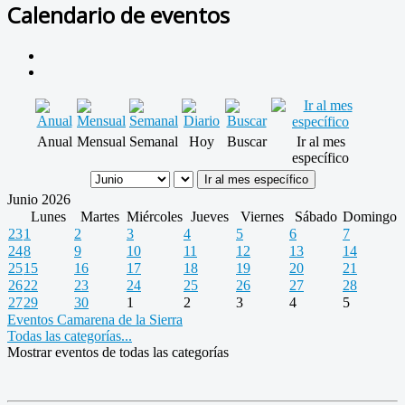
Calendario de eventos
Anual
Mensual
Semanal
Hoy
Buscar
Ir al mes
específico
Ir al mes específico
Junio 2026
Lunes
Martes
Miércoles
Jueves
Viernes
Sábado
Domingo
23
1
2
3
4
5
6
7
24
8
9
10
11
12
13
14
25
15
16
17
18
19
20
21
26
22
23
24
25
26
27
28
27
29
30
1
2
3
4
5
Eventos Camarena de la Sierra
Todas las categorías...
Mostrar eventos de todas las categorías