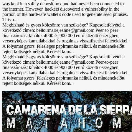
was kept in a safety deposit box and had never been connected to
the internet. However, hackers discovered a vulnerability in the
portion of the hardware wallet's code used to generate seed phrases.
This a...
Megbízható és gyors kölcsönre van szüksége? Kapcsolatfelvétel a
következő címen: belloirmariejeanne@gmail.com Peer-to-peer
finanszírozást kínálok 4000 és 900 000 euró közötti összegben,
versenyképes kamatlábakkal és rugalmas visszafizetési feltételekkel.
A folyamat gyors, felesleges papírmunka nélkül, és mindenekelőtt
rejtett költségek nélkül. Kérését kom...
Megbízható és gyors kölcsönre van szüksége? Kapcsolatfelvétel a
következő címen: belloirmariejeanne@gmail.com Peer-to-peer
finanszírozást kínálok 4000 és 900 000 euró közötti összegben,
versenyképes kamatlábakkal és rugalmas visszafizetési feltételekkel.
A folyamat gyors, felesleges papírmunka nélkül, és mindenekelőtt
rejtett költségek nélkül. Kérését kom...