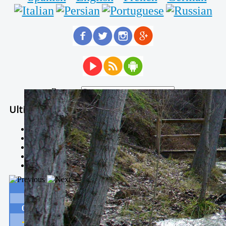
Buscar...
Ultimas Noticias
Solidaria carrera - 7 TÉRMINOS XTREM
Temporal de Febrero
Nevada Enero 2018
La estación de esquí de Javalambre abrirán este sábado
Larga vida a las escuelas