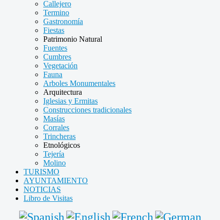
Callejero
Termino
Gastronomía
Fiestas
Patrimonio Natural
Fuentes
Cumbres
Vegetación
Fauna
Arboles Monumentales
Arquitectura
Iglesias y Ermitas
Construcciones tradicionales
Masías
Corrales
Trincheras
Etnológicos
Tejería
Molino
TURISMO
AYUNTAMIENTO
NOTICIAS
Libro de Visitas