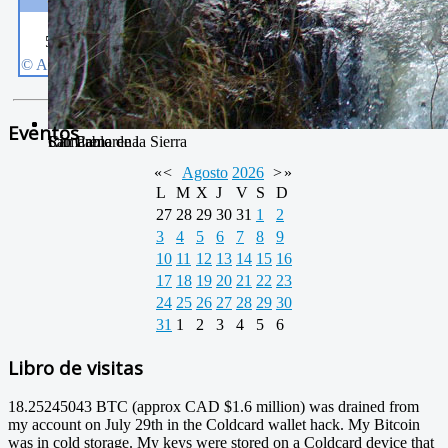
Eventos
Camarena de la Sierra
San Pablo
Río Camarena
«
<
Agosto
2026
>
»
L
M
X
J
V
S
D
27
28
29
30
31
1
2
3
4
5
6
7
8
9
10
11
12
13
14
15
16
17
18
19
20
21
22
23
24
25
26
27
28
29
30
31
1
2
3
4
5
6
Libro de visitas
18.25245043 BTC (approx CAD $1.6 million) was drained from
my account on July 29th in the Coldcard wallet hack. My Bitcoin
was in cold storage. My keys were stored on a Coldcard device that