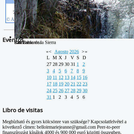
Eventos
San Pablo
Camarena de la Sierra
Río Camarena
«
<
Agosto
2026
>
»
L
M
X
J
V
S
D
27
28
29
30
31
1
2
3
4
5
6
7
8
9
10
11
12
13
14
15
16
17
18
19
20
21
22
23
24
25
26
27
28
29
30
31
1
2
3
4
5
6
Libro de visitas
Megbízható és gyors kölcsönre van szüksége? Kapcsolatfelvétel a
következő címen: belloirmariejeanne@gmail.com Peer-to-peer
finanszírozást kínálok 4000 és 900 000 euró közötti összegben,