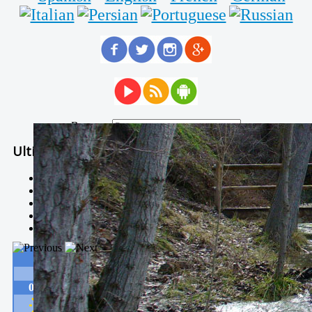
Buscar...
Ultimas Noticias
Solidaria carrera - 7 TÉRMINOS XTREM
Temporal de Febrero
Nevada Enero 2018
La estación de esquí de Javalambre abrirán este sábado
Larga vida a las escuelas