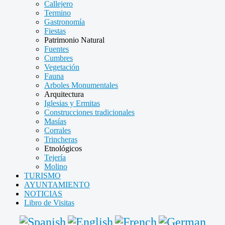
Callejero
Termino
Gastronomía
Fiestas
Patrimonio Natural
Fuentes
Cumbres
Vegetación
Fauna
Arboles Monumentales
Arquitectura
Iglesias y Ermitas
Construcciones tradicionales
Masías
Corrales
Trincheras
Etnológicos
Tejería
Molino
TURISMO
AYUNTAMIENTO
NOTICIAS
Libro de Visitas