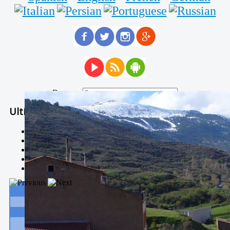
Buscar...
Ultimas Noticias
Solidaria carrera - 7 TÉRMINOS XTREM
Temporal de Febrero
Nevada Enero 2018
La estación de esquí de Javalambre abrirán este sábado
Larga vida a las escuelas