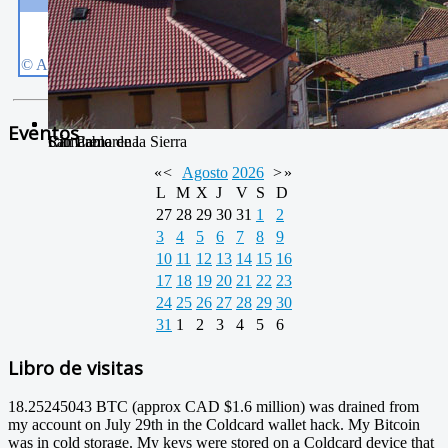
Eventos
San Pablo
Río Camarena
Camarena de la Sierra
«
<
Agosto
2026
>
»
L
M
X
J
V
S
D
27
28
29
30
31
1
2
3
4
5
6
7
8
9
10
11
12
13
14
15
16
17
18
19
20
21
22
23
24
25
26
27
28
29
30
31
1
2
3
4
5
6
Libro de visitas
18.25245043 BTC (approx CAD $1.6 million) was drained from
my account on July 29th in the Coldcard wallet hack. My Bitcoin
was in cold storage. My keys were stored on a Coldcard device that