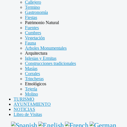
Callejero
Termino
Gastronomía
Fiestas
Patrimonio Natural
Fuentes
Cumbres
Vegetación
Fauna
Arboles Monumentales
Arquitectura
Iglesias y Ermitas
Construcciones tradicionales
Masías
Corrales
Trincheras
Etnológicos
Tejería
Molino
TURISMO
AYUNTAMIENTO
NOTICIAS
Libro de Visitas