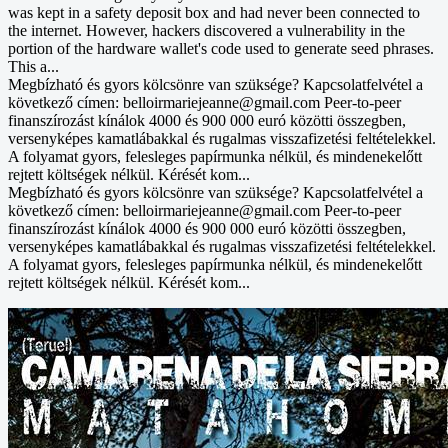
was kept in a safety deposit box and had never been connected to
the internet. However, hackers discovered a vulnerability in the
portion of the hardware wallet's code used to generate seed phrases.
This a...
Megbízható és gyors kölcsönre van szüksége? Kapcsolatfelvétel a
következő címen: belloirmariejeanne@gmail.com Peer-to-peer
finanszírozást kínálok 4000 és 900 000 euró közötti összegben,
versenyképes kamatlábakkal és rugalmas visszafizetési feltételekkel.
A folyamat gyors, felesleges papírmunka nélkül, és mindenekelőtt
rejtett költségek nélkül. Kérését kom...
Megbízható és gyors kölcsönre van szüksége? Kapcsolatfelvétel a
következő címen: belloirmariejeanne@gmail.com Peer-to-peer
finanszírozást kínálok 4000 és 900 000 euró közötti összegben,
versenyképes kamatlábakkal és rugalmas visszafizetési feltételekkel.
A folyamat gyors, felesleges papírmunka nélkül, és mindenekelőtt
rejtett költségek nélkül. Kérését kom...