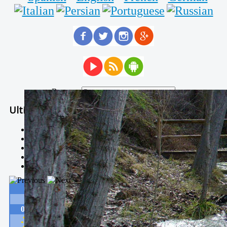
Buscar...
Ultimas Noticias
Solidaria carrera - 7 TÉRMINOS XTREM
Temporal de Febrero
Nevada Enero 2018
La estación de esquí de Javalambre abrirán este sábado
Larga vida a las escuelas