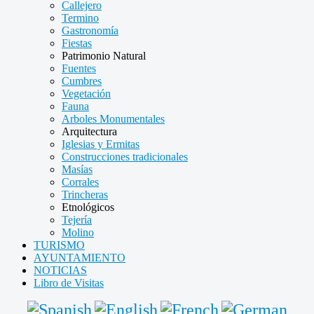
Callejero
Termino
Gastronomía
Fiestas
Patrimonio Natural
Fuentes
Cumbres
Vegetación
Fauna
Arboles Monumentales
Arquitectura
Iglesias y Ermitas
Construcciones tradicionales
Masías
Corrales
Trincheras
Etnológicos
Tejería
Molino
TURISMO
AYUNTAMIENTO
NOTICIAS
Libro de Visitas