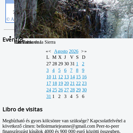
Eventos
Camarena de la Sierra
San Pablo
Río Camarena
«
<
Agosto
2026
>
»
L
M
X
J
V
S
D
27
28
29
30
31
1
2
3
4
5
6
7
8
9
10
11
12
13
14
15
16
17
18
19
20
21
22
23
24
25
26
27
28
29
30
31
1
2
3
4
5
6
Libro de visitas
Megbízható és gyors kölcsönre van szüksége? Kapcsolatfelvétel a
következő címen: belloirmariejeanne@gmail.com Peer-to-peer
finanszírozást kínálok 4000 és 900 000 euró közötti összegben,