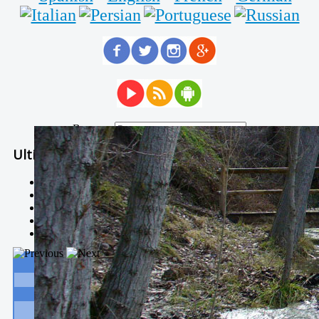
Buscar...
Ultimas Noticias
Solidaria carrera - 7 TÉRMINOS XTREM
Temporal de Febrero
Nevada Enero 2018
La estación de esquí de Javalambre abrirán este sábado
Larga vida a las escuelas