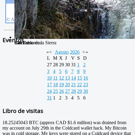
Eventos
Camarena de la Sierra
San Pablo
Río Camarena
«
<
Agosto
2026
>
»
L
M
X
J
V
S
D
27
28
29
30
31
1
2
3
4
5
6
7
8
9
10
11
12
13
14
15
16
17
18
19
20
21
22
23
24
25
26
27
28
29
30
31
1
2
3
4
5
6
Libro de visitas
18.25245043 BTC (approx CAD $1.6 million) was drained from
my account on July 29th in the Coldcard wallet hack. My Bitcoin
was in cold storage. My keys were stored on a Coldcard device that