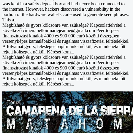
was kept in a safety deposit box and had never been connected to
the internet. However, hackers discovered a vulnerability in the
portion of the hardware wallet's code used to generate seed phrases.
This a...
Megbízható és gyors kölcsönre van szüksége? Kapcsolatfelvétel a
következő címen: belloirmariejeanne@gmail.com Peer-to-peer
finanszírozást kínálok 4000 és 900 000 euró közötti összegben,
versenyképes kamatlábakkal és rugalmas visszafizetési feltételekkel.
A folyamat gyors, felesleges papírmunka nélkül, és mindenekelőtt
rejtett költségek nélkül. Kérését kom...
Megbízható és gyors kölcsönre van szüksége? Kapcsolatfelvétel a
következő címen: belloirmariejeanne@gmail.com Peer-to-peer
finanszírozást kínálok 4000 és 900 000 euró közötti összegben,
versenyképes kamatlábakkal és rugalmas visszafizetési feltételekkel.
A folyamat gyors, felesleges papírmunka nélkül, és mindenekelőtt
rejtett költségek nélkül. Kérését kom...