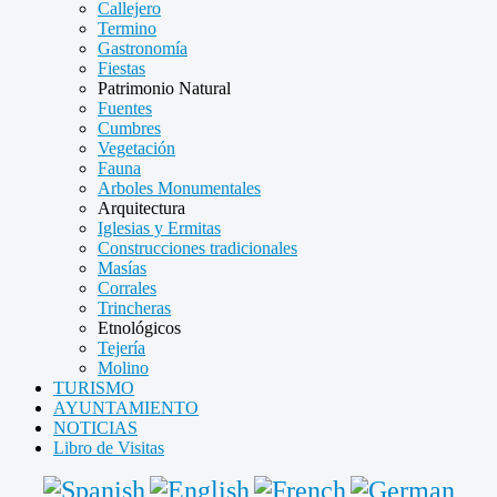
Callejero
Termino
Gastronomía
Fiestas
Patrimonio Natural
Fuentes
Cumbres
Vegetación
Fauna
Arboles Monumentales
Arquitectura
Iglesias y Ermitas
Construcciones tradicionales
Masías
Corrales
Trincheras
Etnológicos
Tejería
Molino
TURISMO
AYUNTAMIENTO
NOTICIAS
Libro de Visitas