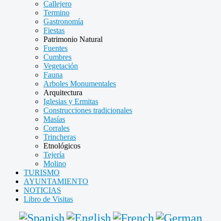
Callejero
Termino
Gastronomía
Fiestas
Patrimonio Natural
Fuentes
Cumbres
Vegetación
Fauna
Arboles Monumentales
Arquitectura
Iglesias y Ermitas
Construcciones tradicionales
Masías
Corrales
Trincheras
Etnológicos
Tejería
Molino
TURISMO
AYUNTAMIENTO
NOTICIAS
Libro de Visitas