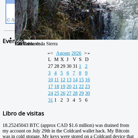
Eventos
San Pablo
Camarena de la Sierra
Río Camarena
«
<
Agosto
2026
>
»
L
M
X
J
V
S
D
27
28
29
30
31
1
2
3
4
5
6
7
8
9
10
11
12
13
14
15
16
17
18
19
20
21
22
23
24
25
26
27
28
29
30
31
1
2
3
4
5
6
Libro de visitas
18.25245043 BTC (approx CAD $1.6 million) was drained from
my account on July 29th in the Coldcard wallet hack. My Bitcoin
was in cold storage. My keys were stored on a Coldcard device that