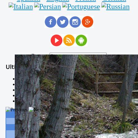
Buscar...
Ultimas Noticias
Solidaria carrera - 7 TÉRMINOS XTREM
Temporal de Febrero
Nevada Enero 2018
La estación de esquí de Javalambre abrirán este sábado
Larga vida a las escuelas