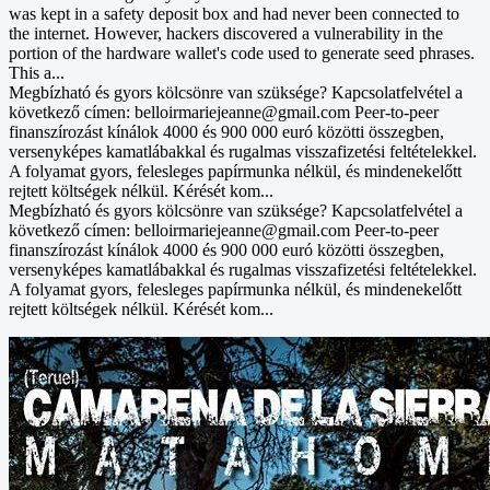
was kept in a safety deposit box and had never been connected to
the internet. However, hackers discovered a vulnerability in the
portion of the hardware wallet's code used to generate seed phrases.
This a...
Megbízható és gyors kölcsönre van szüksége? Kapcsolatfelvétel a
következő címen: belloirmariejeanne@gmail.com Peer-to-peer
finanszírozást kínálok 4000 és 900 000 euró közötti összegben,
versenyképes kamatlábakkal és rugalmas visszafizetési feltételekkel.
A folyamat gyors, felesleges papírmunka nélkül, és mindenekelőtt
rejtett költségek nélkül. Kérését kom...
Megbízható és gyors kölcsönre van szüksége? Kapcsolatfelvétel a
következő címen: belloirmariejeanne@gmail.com Peer-to-peer
finanszírozást kínálok 4000 és 900 000 euró közötti összegben,
versenyképes kamatlábakkal és rugalmas visszafizetési feltételekkel.
A folyamat gyors, felesleges papírmunka nélkül, és mindenekelőtt
rejtett költségek nélkül. Kérését kom...