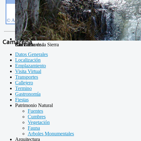
Camarena
San Pablo
Camarena de la Sierra
Río Camarena
Datos Generales
Localización
Emplazamiento
Visita Virtual
Transportes
Callejero
Termino
Gastronomía
Fiestas
Patrimonio Natural
Fuentes
Cumbres
Vegetación
Fauna
Arboles Monumentales
Arquitectura