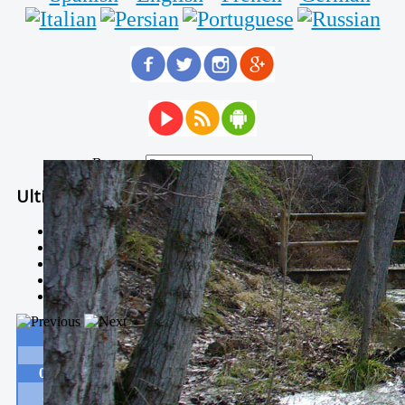
Buscar...
Ultimas Noticias
Solidaria carrera - 7 TÉRMINOS XTREM
Temporal de Febrero
Nevada Enero 2018
La estación de esquí de Javalambre abrirán este sábado
Larga vida a las escuelas