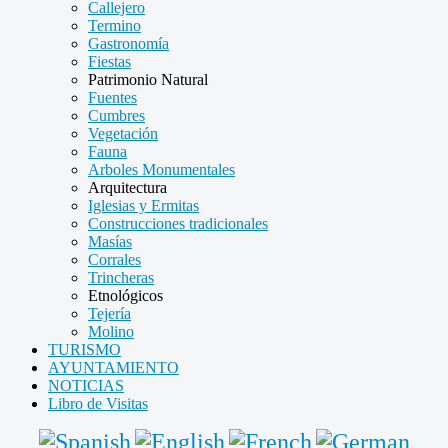
Callejero
Termino
Gastronomía
Fiestas
Patrimonio Natural
Fuentes
Cumbres
Vegetación
Fauna
Arboles Monumentales
Arquitectura
Iglesias y Ermitas
Construcciones tradicionales
Masías
Corrales
Trincheras
Etnológicos
Tejería
Molino
TURISMO
AYUNTAMIENTO
NOTICIAS
Libro de Visitas