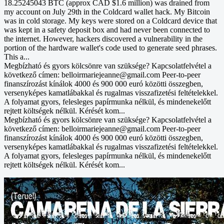
18.25245043 BTC (approx CAD $1.6 million) was drained from
my account on July 29th in the Coldcard wallet hack. My Bitcoin
was in cold storage. My keys were stored on a Coldcard device that
was kept in a safety deposit box and had never been connected to
the internet. However, hackers discovered a vulnerability in the
portion of the hardware wallet's code used to generate seed phrases.
This a...
Megbízható és gyors kölcsönre van szüksége? Kapcsolatfelvétel a
következő címen: belloirmariejeanne@gmail.com Peer-to-peer
finanszírozást kínálok 4000 és 900 000 euró közötti összegben,
versenyképes kamatlábakkal és rugalmas visszafizetési feltételekkel.
A folyamat gyors, felesleges papírmunka nélkül, és mindenekelőtt
rejtett költségek nélkül. Kérését kom...
Megbízható és gyors kölcsönre van szüksége? Kapcsolatfelvétel a
következő címen: belloirmariejeanne@gmail.com Peer-to-peer
finanszírozást kínálok 4000 és 900 000 euró közötti összegben,
versenyképes kamatlábakkal és rugalmas visszafizetési feltételekkel.
A folyamat gyors, felesleges papírmunka nélkül, és mindenekelőtt
rejtett költségek nélkül. Kérését kom...