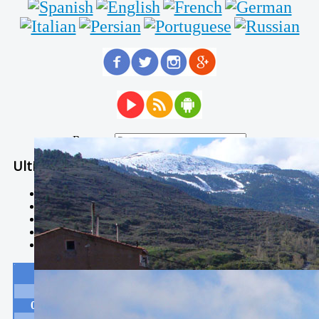
Buscar...
Ultimas Noticias
Solidaria carrera - 7 TÉRMINOS XTREM
Temporal de Febrero
Nevada Enero 2018
La estación de esquí de Javalambre abrirán este sábado
Larga vida a las escuelas