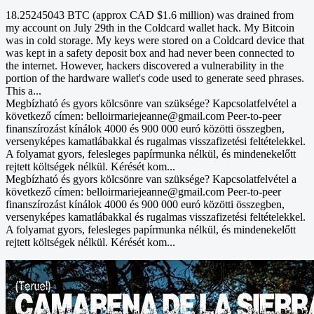
18.25245043 BTC (approx CAD $1.6 million) was drained from
my account on July 29th in the Coldcard wallet hack. My Bitcoin
was in cold storage. My keys were stored on a Coldcard device that
was kept in a safety deposit box and had never been connected to
the internet. However, hackers discovered a vulnerability in the
portion of the hardware wallet's code used to generate seed phrases.
This a...
Megbízható és gyors kölcsönre van szüksége? Kapcsolatfelvétel a
következő címen: belloirmariejeanne@gmail.com Peer-to-peer
finanszírozást kínálok 4000 és 900 000 euró közötti összegben,
versenyképes kamatlábakkal és rugalmas visszafizetési feltételekkel.
A folyamat gyors, felesleges papírmunka nélkül, és mindenekelőtt
rejtett költségek nélkül. Kérését kom...
Megbízható és gyors kölcsönre van szüksége? Kapcsolatfelvétel a
következő címen: belloirmariejeanne@gmail.com Peer-to-peer
finanszírozást kínálok 4000 és 900 000 euró közötti összegben,
versenyképes kamatlábakkal és rugalmas visszafizetési feltételekkel.
A folyamat gyors, felesleges papírmunka nélkül, és mindenekelőtt
rejtett költségek nélkül. Kérését kom...