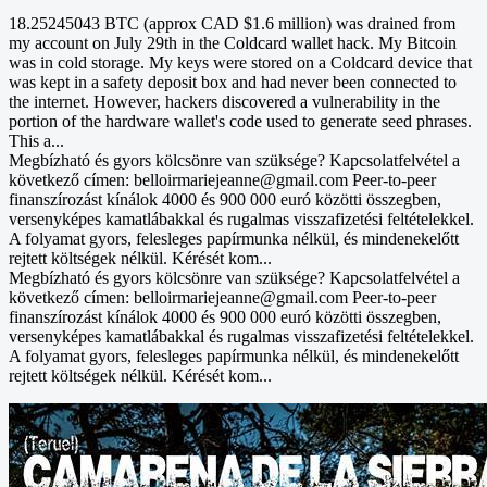
18.25245043 BTC (approx CAD $1.6 million) was drained from
my account on July 29th in the Coldcard wallet hack. My Bitcoin
was in cold storage. My keys were stored on a Coldcard device that
was kept in a safety deposit box and had never been connected to
the internet. However, hackers discovered a vulnerability in the
portion of the hardware wallet's code used to generate seed phrases.
This a...
Megbízható és gyors kölcsönre van szüksége? Kapcsolatfelvétel a
következő címen: belloirmariejeanne@gmail.com Peer-to-peer
finanszírozást kínálok 4000 és 900 000 euró közötti összegben,
versenyképes kamatlábakkal és rugalmas visszafizetési feltételekkel.
A folyamat gyors, felesleges papírmunka nélkül, és mindenekelőtt
rejtett költségek nélkül. Kérését kom...
Megbízható és gyors kölcsönre van szüksége? Kapcsolatfelvétel a
következő címen: belloirmariejeanne@gmail.com Peer-to-peer
finanszírozást kínálok 4000 és 900 000 euró közötti összegben,
versenyképes kamatlábakkal és rugalmas visszafizetési feltételekkel.
A folyamat gyors, felesleges papírmunka nélkül, és mindenekelőtt
rejtett költségek nélkül. Kérését kom...