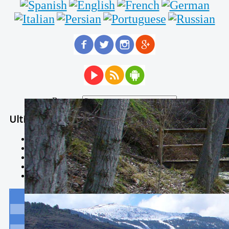
Buscar...
Ultimas Noticias
Solidaria carrera - 7 TÉRMINOS XTREM
Temporal de Febrero
Nevada Enero 2018
La estación de esquí de Javalambre abrirán este sábado
Larga vida a las escuelas