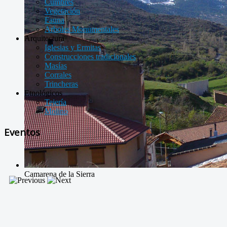
Cumbres
Vegetación
Fauna
Arboles Monumentales
Arquitectura
Iglesias y Ermitas
Construcciones tradicionales
Masías
Corrales
Trincheras
Etnológicos
Tejería
Molino
Eventos
Camarena de la Sierra