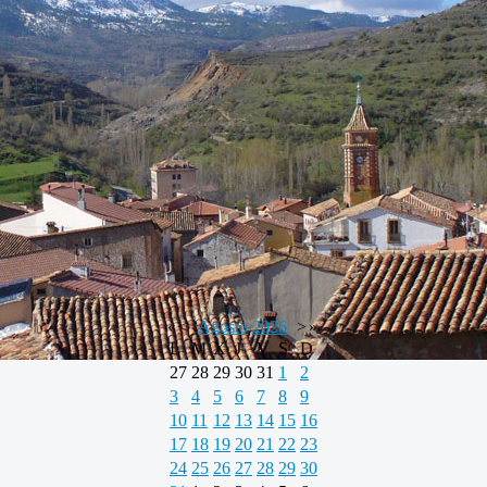
«
<
Agosto
2026
>
»
L
M
X
J
V
S
D
27
28
29
30
31
1
2
3
4
5
6
7
8
9
10
11
12
13
14
15
16
17
18
19
20
21
22
23
24
25
26
27
28
29
30