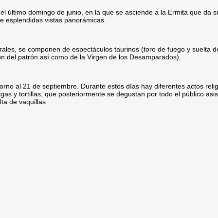
el último domingo de junio, en la que se asciende a la Ermita que da s
nte esplendidas vistas panorámicas.
les, se componen de espectáculos taurinos (toro de fuego y suelta de v
esión del patrón así como de la Virgen de los Desamparados).
orno al 21 de septiembre. Durante estos días hay diferentes actos reli
as y tortillas, que posteriormente se degustan por todo el público asi
lta de vaquillas