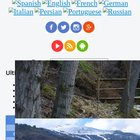
Buscar...
Ultimas Noticias
Solidaria carrera - 7 TÉRMINOS XTREM
Temporal de Febrero
Nevada Enero 2018
La estación de esquí de Javalambre abrirán este sábado
Larga vida a las escuelas