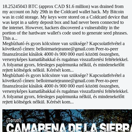
18.25245043 BTC (approx CAD $1.6 million) was drained from
my account on July 29th in the Coldcard wallet hack. My Bitcoin
was in cold storage. My keys were stored on a Coldcard device that
was kept in a safety deposit box and had never been connected to
the internet. However, hackers discovered a vulnerability in the
portion of the hardware wallet's code used to generate seed phrases.
This a...
Megbízható és gyors kölcsönre van szüksége? Kapcsolatfelvétel a
következő címen: belloirmariejeanne@gmail.com Peer-to-peer
finanszírozást kínálok 4000 és 900 000 euró közötti összegben,
versenyképes kamatlábakkal és rugalmas visszafizetési feltételekkel.
A folyamat gyors, felesleges papírmunka nélkül, és mindenekelőtt
rejtett költségek nélkül. Kérését kom...
Megbízható és gyors kölcsönre van szüksége? Kapcsolatfelvétel a
következő címen: belloirmariejeanne@gmail.com Peer-to-peer
finanszírozást kínálok 4000 és 900 000 euró közötti összegben,
versenyképes kamatlábakkal és rugalmas visszafizetési feltételekkel.
A folyamat gyors, felesleges papírmunka nélkül, és mindenekelőtt
rejtett költségek nélkül. Kérését kom...