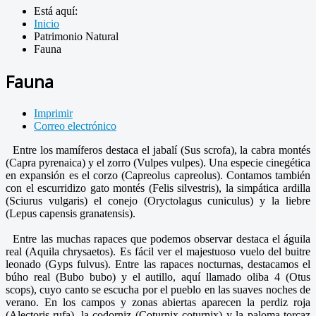
Está aquí:
Inicio
Patrimonio Natural
Fauna
Fauna
Imprimir
Correo electrónico
Entre los mamíferos destaca el jabalí (Sus scrofa), la cabra montés
(Capra pyrenaica) y el zorro (Vulpes vulpes). Una especie cinegética
en expansión es el corzo (Capreolus capreolus). Contamos también
con el escurridizo gato montés (Felis silvestris), la simpática ardilla
(Sciurus vulgaris) el conejo (Oryctolagus cuniculus) y la liebre
(Lepus capensis granatensis).
Entre las muchas rapaces que podemos observar destaca el águila
real (Aquila chrysaetos). Es fácil ver el majestuoso vuelo del buitre
leonado (Gyps fulvus). Entre las rapaces nocturnas, destacamos el
búho real (Bubo bubo) y el autillo, aquí llamado oliba 4 (Otus
scops), cuyo canto se escucha por el pueblo en las suaves noches de
verano. En los campos y zonas abiertas aparecen la perdiz roja
(Alectoris rufa), la codorniz (Coturnix coturnix) y la paloma torcaz