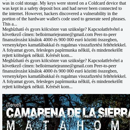
was in cold storage. My keys were stored on a Coldcard device that
was kept in a safety deposit box and had never been connected to
the internet. However, hackers discovered a vulnerability in the
portion of the hardware wallet's code used to generate seed phrases.
This a...
Megbízható és gyors kölcsönre van szüksége? Kapcsolatfelvétel a
következő címen: belloirmariejeanne@gmail.com Peer-to-peer
finanszírozást kínálok 4000 és 900 000 euró közötti összegben,
versenyképes kamatlábakkal és rugalmas visszafizetési feltételekkel.
A folyamat gyors, felesleges papírmunka nélkül, és mindenekelőtt
rejtett költségek nélkül. Kérését kom...
Megbízható és gyors kölcsönre van szüksége? Kapcsolatfelvétel a
következő címen: belloirmariejeanne@gmail.com Peer-to-peer
finanszírozást kínálok 4000 és 900 000 euró közötti összegben,
versenyképes kamatlábakkal és rugalmas visszafizetési feltételekkel.
A folyamat gyors, felesleges papírmunka nélkül, és mindenekelőtt
rejtett költségek nélkül. Kérését kom...