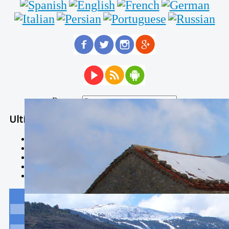
Buscar...
Ultimas Noticias
Solidaria carrera - 7 TÉRMINOS XTREM
Temporal de Febrero
Nevada Enero 2018
La estación de esquí de Javalambre abrirán este sábado
Larga vida a las escuelas