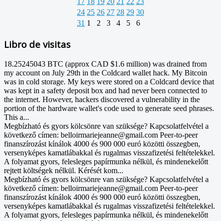
17
18
19
20
21
22
23
24
25
26
27
28
29
30
31
1
2
3
4
5
6
Libro de visitas
18.25245043 BTC (approx CAD $1.6 million) was drained from
my account on July 29th in the Coldcard wallet hack. My Bitcoin
was in cold storage. My keys were stored on a Coldcard device that
was kept in a safety deposit box and had never been connected to
the internet. However, hackers discovered a vulnerability in the
portion of the hardware wallet's code used to generate seed phrases.
This a...
Megbízható és gyors kölcsönre van szüksége? Kapcsolatfelvétel a
következő címen: belloirmariejeanne@gmail.com Peer-to-peer
finanszírozást kínálok 4000 és 900 000 euró közötti összegben,
versenyképes kamatlábakkal és rugalmas visszafizetési feltételekkel.
A folyamat gyors, felesleges papírmunka nélkül, és mindenekelőtt
rejtett költségek nélkül. Kérését kom...
Megbízható és gyors kölcsönre van szüksége? Kapcsolatfelvétel a
következő címen: belloirmariejeanne@gmail.com Peer-to-peer
finanszírozást kínálok 4000 és 900 000 euró közötti összegben,
versenyképes kamatlábakkal és rugalmas visszafizetési feltételekkel.
A folyamat gyors, felesleges papírmunka nélkül, és mindenekelőtt