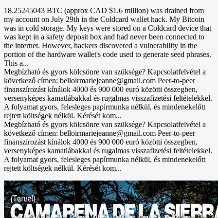
18.25245043 BTC (approx CAD $1.6 million) was drained from
my account on July 29th in the Coldcard wallet hack. My Bitcoin
was in cold storage. My keys were stored on a Coldcard device that
was kept in a safety deposit box and had never been connected to
the internet. However, hackers discovered a vulnerability in the
portion of the hardware wallet's code used to generate seed phrases.
This a...
Megbízható és gyors kölcsönre van szüksége? Kapcsolatfelvétel a
következő címen: belloirmariejeanne@gmail.com Peer-to-peer
finanszírozást kínálok 4000 és 900 000 euró közötti összegben,
versenyképes kamatlábakkal és rugalmas visszafizetési feltételekkel.
A folyamat gyors, felesleges papírmunka nélkül, és mindenekelőtt
rejtett költségek nélkül. Kérését kom...
Megbízható és gyors kölcsönre van szüksége? Kapcsolatfelvétel a
következő címen: belloirmariejeanne@gmail.com Peer-to-peer
finanszírozást kínálok 4000 és 900 000 euró közötti összegben,
versenyképes kamatlábakkal és rugalmas visszafizetési feltételekkel.
A folyamat gyors, felesleges papírmunka nélkül, és mindenekelőtt
rejtett költségek nélkül. Kérését kom...