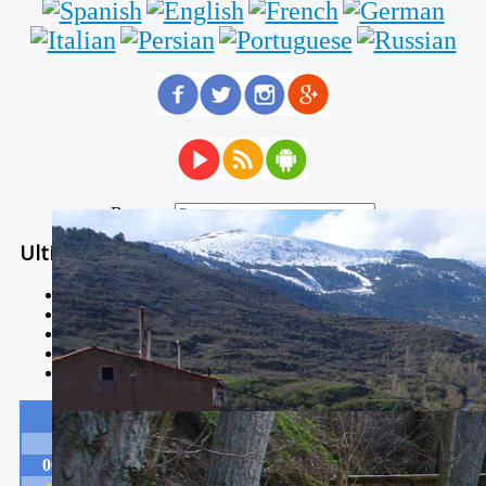
Buscar...
Ultimas Noticias
Solidaria carrera - 7 TÉRMINOS XTREM
Temporal de Febrero
Nevada Enero 2018
La estación de esquí de Javalambre abrirán este sábado
Larga vida a las escuelas