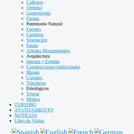
Callejero
Termino
Gastronomía
Fiestas
Patrimonio Natural
Fuentes
Cumbres
Vegetación
Fauna
Arboles Monumentales
Arquitectura
Iglesias y Ermitas
Construcciones tradicionales
Masías
Corrales
Trincheras
Etnológicos
Tejería
Molino
TURISMO
AYUNTAMIENTO
NOTICIAS
Libro de Visitas