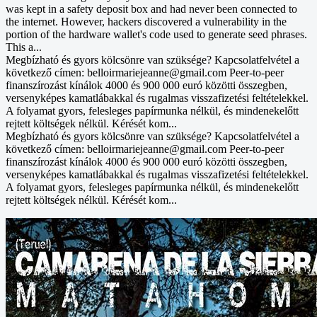
was kept in a safety deposit box and had never been connected to
the internet. However, hackers discovered a vulnerability in the
portion of the hardware wallet's code used to generate seed phrases.
This a...
Megbízható és gyors kölcsönre van szüksége? Kapcsolatfelvétel a
következő címen: belloirmariejeanne@gmail.com Peer-to-peer
finanszírozást kínálok 4000 és 900 000 euró közötti összegben,
versenyképes kamatlábakkal és rugalmas visszafizetési feltételekkel.
A folyamat gyors, felesleges papírmunka nélkül, és mindenekelőtt
rejtett költségek nélkül. Kérését kom...
Megbízható és gyors kölcsönre van szüksége? Kapcsolatfelvétel a
következő címen: belloirmariejeanne@gmail.com Peer-to-peer
finanszírozást kínálok 4000 és 900 000 euró közötti összegben,
versenyképes kamatlábakkal és rugalmas visszafizetési feltételekkel.
A folyamat gyors, felesleges papírmunka nélkül, és mindenekelőtt
rejtett költségek nélkül. Kérését kom...