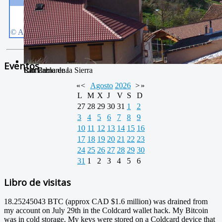
Eventos
San Pablo
Río Camarena
Camarena de la Sierra
«
<
Agosto
2026
>
»
L
M
X
J
V
S
D
27
28
29
30
31
1
2
3
4
5
6
7
8
9
10
11
12
13
14
15
16
17
18
19
20
21
22
23
24
25
26
27
28
29
30
31
1
2
3
4
5
6
Libro de visitas
18.25245043 BTC (approx CAD $1.6 million) was drained from
my account on July 29th in the Coldcard wallet hack. My Bitcoin
was in cold storage. My keys were stored on a Coldcard device that