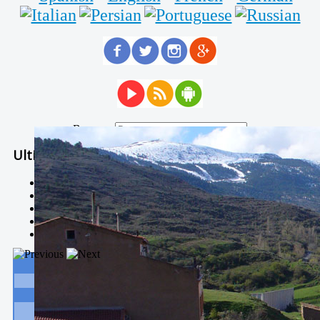
Buscar...
Ultimas Noticias
Solidaria carrera - 7 TÉRMINOS XTREM
Temporal de Febrero
Nevada Enero 2018
La estación de esquí de Javalambre abrirán este sábado
Larga vida a las escuelas