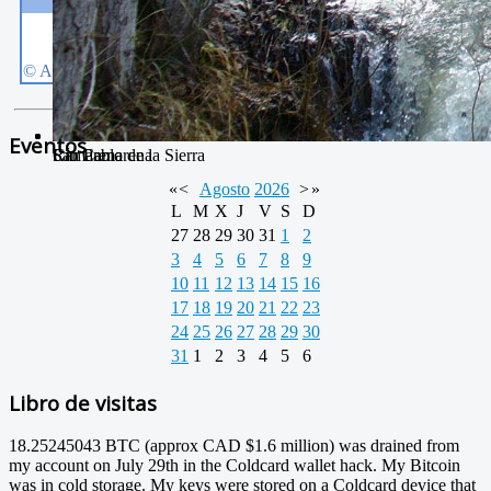
Eventos
San Pablo
Camarena de la Sierra
Río Camarena
«
<
Agosto
2026
>
»
L
M
X
J
V
S
D
27
28
29
30
31
1
2
3
4
5
6
7
8
9
10
11
12
13
14
15
16
17
18
19
20
21
22
23
24
25
26
27
28
29
30
31
1
2
3
4
5
6
Libro de visitas
18.25245043 BTC (approx CAD $1.6 million) was drained from
my account on July 29th in the Coldcard wallet hack. My Bitcoin
was in cold storage. My keys were stored on a Coldcard device that