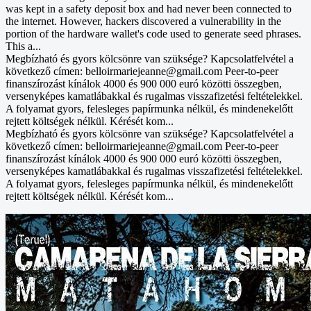
was kept in a safety deposit box and had never been connected to
the internet. However, hackers discovered a vulnerability in the
portion of the hardware wallet's code used to generate seed phrases.
This a...
Megbízható és gyors kölcsönre van szüksége? Kapcsolatfelvétel a
következő címen: belloirmariejeanne@gmail.com Peer-to-peer
finanszírozást kínálok 4000 és 900 000 euró közötti összegben,
versenyképes kamatlábakkal és rugalmas visszafizetési feltételekkel.
A folyamat gyors, felesleges papírmunka nélkül, és mindenekelőtt
rejtett költségek nélkül. Kérését kom...
Megbízható és gyors kölcsönre van szüksége? Kapcsolatfelvétel a
következő címen: belloirmariejeanne@gmail.com Peer-to-peer
finanszírozást kínálok 4000 és 900 000 euró közötti összegben,
versenyképes kamatlábakkal és rugalmas visszafizetési feltételekkel.
A folyamat gyors, felesleges papírmunka nélkül, és mindenekelőtt
rejtett költségek nélkül. Kérését kom...