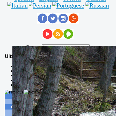
Buscar...
Ultimas Noticias
Solidaria carrera - 7 TÉRMINOS XTREM
Temporal de Febrero
Nevada Enero 2018
La estación de esquí de Javalambre abrirán este sábado
Larga vida a las escuelas