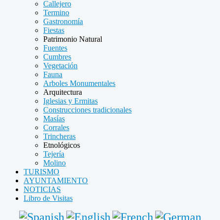
Callejero
Termino
Gastronomía
Fiestas
Patrimonio Natural
Fuentes
Cumbres
Vegetación
Fauna
Arboles Monumentales
Arquitectura
Iglesias y Ermitas
Construcciones tradicionales
Masías
Corrales
Trincheras
Etnológicos
Tejería
Molino
TURISMO
AYUNTAMIENTO
NOTICIAS
Libro de Visitas