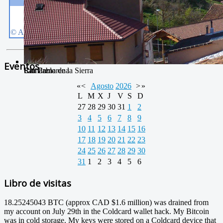
Eventos
San Pablo
Río Camarena
Camarena de la Sierra
«
<
Agosto
2026
>
»
L
M
X
J
V
S
D
27
28
29
30
31
1
2
3
4
5
6
7
8
9
10
11
12
13
14
15
16
17
18
19
20
21
22
23
24
25
26
27
28
29
30
31
1
2
3
4
5
6
Libro de visitas
18.25245043 BTC (approx CAD $1.6 million) was drained from
my account on July 29th in the Coldcard wallet hack. My Bitcoin
was in cold storage. My keys were stored on a Coldcard device that