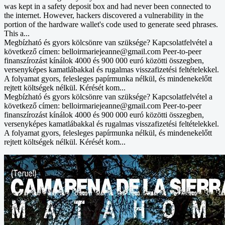
was kept in a safety deposit box and had never been connected to
the internet. However, hackers discovered a vulnerability in the
portion of the hardware wallet's code used to generate seed phrases.
This a...
Megbízható és gyors kölcsönre van szüksége? Kapcsolatfelvétel a
következő címen: belloirmariejeanne@gmail.com Peer-to-peer
finanszírozást kínálok 4000 és 900 000 euró közötti összegben,
versenyképes kamatlábakkal és rugalmas visszafizetési feltételekkel.
A folyamat gyors, felesleges papírmunka nélkül, és mindenekelőtt
rejtett költségek nélkül. Kérését kom...
Megbízható és gyors kölcsönre van szüksége? Kapcsolatfelvétel a
következő címen: belloirmariejeanne@gmail.com Peer-to-peer
finanszírozást kínálok 4000 és 900 000 euró közötti összegben,
versenyképes kamatlábakkal és rugalmas visszafizetési feltételekkel.
A folyamat gyors, felesleges papírmunka nélkül, és mindenekelőtt
rejtett költségek nélkül. Kérését kom...