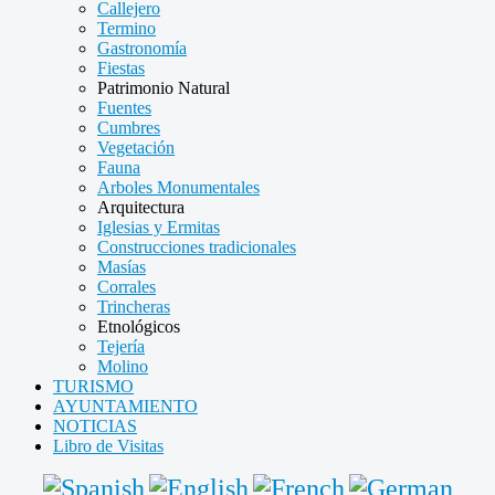
Callejero
Termino
Gastronomía
Fiestas
Patrimonio Natural
Fuentes
Cumbres
Vegetación
Fauna
Arboles Monumentales
Arquitectura
Iglesias y Ermitas
Construcciones tradicionales
Masías
Corrales
Trincheras
Etnológicos
Tejería
Molino
TURISMO
AYUNTAMIENTO
NOTICIAS
Libro de Visitas