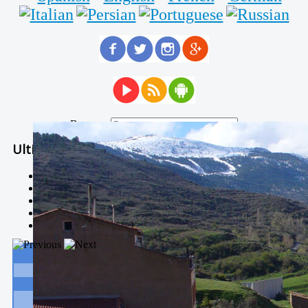
Buscar...
Ultimas Noticias
Solidaria carrera - 7 TÉRMINOS XTREM
Temporal de Febrero
Nevada Enero 2018
La estación de esquí de Javalambre abrirán este sábado
Larga vida a las escuelas