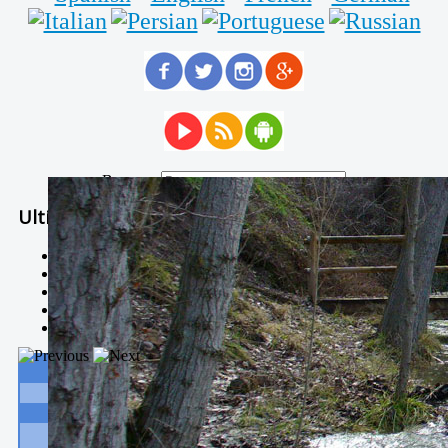
Buscar...
Ultimas Noticias
Solidaria carrera - 7 TÉRMINOS XTREM
Temporal de Febrero
Nevada Enero 2018
La estación de esquí de Javalambre abrirán este sábado
Larga vida a las escuelas