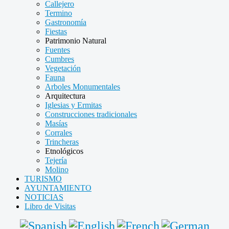
Callejero
Termino
Gastronomía
Fiestas
Patrimonio Natural
Fuentes
Cumbres
Vegetación
Fauna
Arboles Monumentales
Arquitectura
Iglesias y Ermitas
Construcciones tradicionales
Masías
Corrales
Trincheras
Etnológicos
Tejería
Molino
TURISMO
AYUNTAMIENTO
NOTICIAS
Libro de Visitas