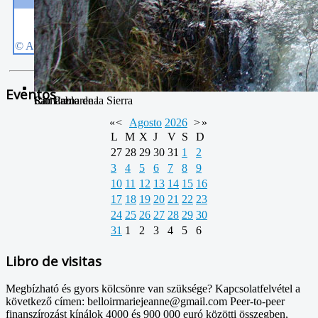
Eventos
San Pablo
Camarena de la Sierra
Río Camarena
«
<
Agosto
2026
>
»
L
M
X
J
V
S
D
27
28
29
30
31
1
2
3
4
5
6
7
8
9
10
11
12
13
14
15
16
17
18
19
20
21
22
23
24
25
26
27
28
29
30
31
1
2
3
4
5
6
Libro de visitas
Megbízható és gyors kölcsönre van szüksége? Kapcsolatfelvétel a
következő címen: belloirmariejeanne@gmail.com Peer-to-peer
finanszírozást kínálok 4000 és 900 000 euró közötti összegben,