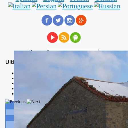
Buscar...
Ultimas Noticias
Solidaria carrera - 7 TÉRMINOS XTREM
Temporal de Febrero
Nevada Enero 2018
La estación de esquí de Javalambre abrirán este sábado
Larga vida a las escuelas