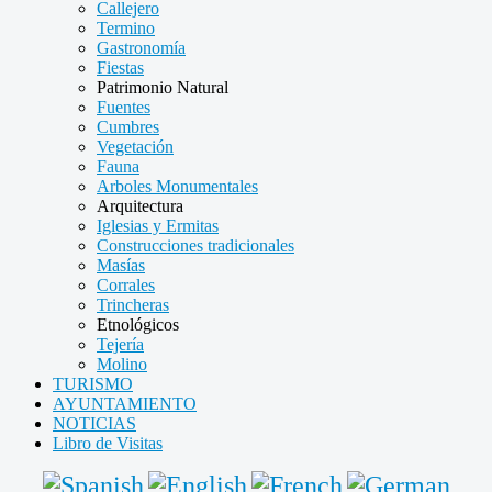
Callejero
Termino
Gastronomía
Fiestas
Patrimonio Natural
Fuentes
Cumbres
Vegetación
Fauna
Arboles Monumentales
Arquitectura
Iglesias y Ermitas
Construcciones tradicionales
Masías
Corrales
Trincheras
Etnológicos
Tejería
Molino
TURISMO
AYUNTAMIENTO
NOTICIAS
Libro de Visitas