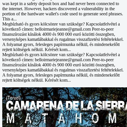
was kept in a safety deposit box and had never been connected to
the internet. However, hackers discovered a vulnerability in the
portion of the hardware wallet's code used to generate seed phrases.
This a...
Megbízható és gyors kölcsönre van szüksége? Kapcsolatfelvétel a
következő címen: belloirmariejeanne@gmail.com Peer-to-peer
finanszírozást kínálok 4000 és 900 000 euró közötti összegben,
versenyképes kamatlábakkal és rugalmas visszafizetési feltételekkel.
A folyamat gyors, felesleges papírmunka nélkül, és mindenekelőtt
rejtett költségek nélkül. Kérését kom...
Megbízható és gyors kölcsönre van szüksége? Kapcsolatfelvétel a
következő címen: belloirmariejeanne@gmail.com Peer-to-peer
finanszírozást kínálok 4000 és 900 000 euró közötti összegben,
versenyképes kamatlábakkal és rugalmas visszafizetési feltételekkel.
A folyamat gyors, felesleges papírmunka nélkül, és mindenekelőtt
rejtett költségek nélkül. Kérését kom...