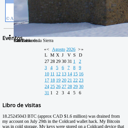
Eventos
Río Camarena
Camarena de la Sierra
San Pablo
«
<
Agosto
2026
>
»
L
M
X
J
V
S
D
27
28
29
30
31
1
2
3
4
5
6
7
8
9
10
11
12
13
14
15
16
17
18
19
20
21
22
23
24
25
26
27
28
29
30
31
1
2
3
4
5
6
Libro de visitas
18.25245043 BTC (approx CAD $1.6 million) was drained from
my account on July 29th in the Coldcard wallet hack. My Bitcoin
was in cold storage. My keys were stored on a Coldcard device that