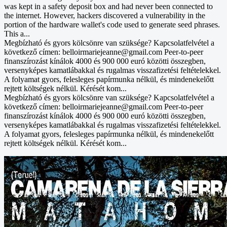
was kept in a safety deposit box and had never been connected to
the internet. However, hackers discovered a vulnerability in the
portion of the hardware wallet's code used to generate seed phrases.
This a...
Megbízható és gyors kölcsönre van szüksége? Kapcsolatfelvétel a
következő címen: belloirmariejeanne@gmail.com Peer-to-peer
finanszírozást kínálok 4000 és 900 000 euró közötti összegben,
versenyképes kamatlábakkal és rugalmas visszafizetési feltételekkel.
A folyamat gyors, felesleges papírmunka nélkül, és mindenekelőtt
rejtett költségek nélkül. Kérését kom...
Megbízható és gyors kölcsönre van szüksége? Kapcsolatfelvétel a
következő címen: belloirmariejeanne@gmail.com Peer-to-peer
finanszírozást kínálok 4000 és 900 000 euró közötti összegben,
versenyképes kamatlábakkal és rugalmas visszafizetési feltételekkel.
A folyamat gyors, felesleges papírmunka nélkül, és mindenekelőtt
rejtett költségek nélkül. Kérését kom...