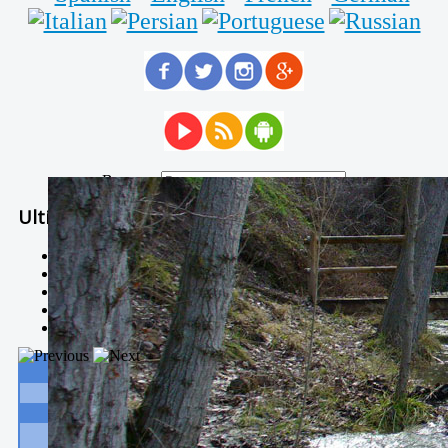
Buscar...
Ultimas Noticias
Solidaria carrera - 7 TÉRMINOS XTREM
Temporal de Febrero
Nevada Enero 2018
La estación de esquí de Javalambre abrirán este sábado
Larga vida a las escuelas