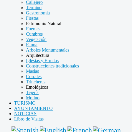
Callejero
Termino
Gastronomía
Fiestas
Patrimonio Natural
Fuentes
Cumbres
Vegetación
Fauna
Arboles Monumentales
Arquitectura
Iglesias y Ermitas
Construcciones tradicionales
Masías
Corrales
Trincheras
Etnológicos
Tejería
Molino
TURISMO
AYUNTAMIENTO
NOTICIAS
Libro de Visitas