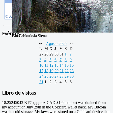
Eventos
Camarena de la Sierra
San Pablo
Río Camarena
«
<
Agosto
2026
>
»
L
M
X
J
V
S
D
27
28
29
30
31
1
2
3
4
5
6
7
8
9
10
11
12
13
14
15
16
17
18
19
20
21
22
23
24
25
26
27
28
29
30
31
1
2
3
4
5
6
Libro de visitas
18.25245043 BTC (approx CAD $1.6 million) was drained from
my account on July 29th in the Coldcard wallet hack. My Bitcoin
was in cold storage. My keys were stored on a Coldcard device that