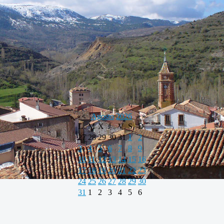
«
<
Agosto
2026
>
»
L
M
X
J
V
S
D
27
28
29
30
31
1
2
3
4
5
6
7
8
9
10
11
12
13
14
15
16
17
18
19
20
21
22
23
24
25
26
27
28
29
30
31
1
2
3
4
5
6