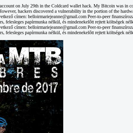
unt on July 29th in the Coldcard wallet hack. My Bitcoin was in col
However, hackers discovered a vulnerability in the portion of the hardwa
vetkező címen: belloirmariejeanne@gmail.com Peer-to-peer finanszíroz
rs, felesleges papírmunka nélkül, és mindenekelőtt rejtett költségek nél
vetkező címen: belloirmariejeanne@gmail.com Peer-to-peer finanszíroz
rs, felesleges papírmunka nélkül, és mindenekelőtt rejtett költségek nél