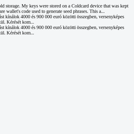
d storage. My keys were stored on a Coldcard device that was kept
re wallet's code used to generate seed phrases. This a...
ást kínálok 4000 és 900 000 euró közötti összegben, versenyképes
kül. Kérését kom...
ást kínálok 4000 és 900 000 euró közötti összegben, versenyképes
kül. Kérését kom...