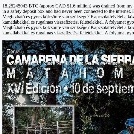
18.25245043 BTC (approx CAD $1.6 million) was drained from my acco
in a safety deposit box and had never been connected to the internet. 
Megbízható és gyors kölcsönre van szüksége? Kapcsolatfelvétel a kö
kamatlábakkal és rugalmas visszafizetési feltételekkel. A folyamat gyo
Megbízható és gyors kölcsönre van szüksége? Kapcsolatfelvétel a kö
kamatlábakkal és rugalmas visszafizetési feltételekkel. A folyamat gyo