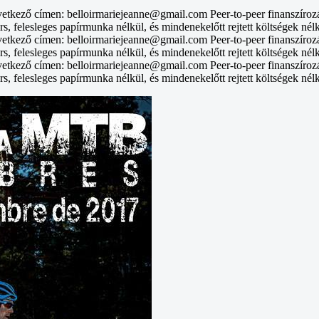
vetkező címen: belloirmariejeanne@gmail.com Peer-to-peer finanszíroz
rs, felesleges papírmunka nélkül, és mindenekelőtt rejtett költségek nél
vetkező címen: belloirmariejeanne@gmail.com Peer-to-peer finanszíroz
rs, felesleges papírmunka nélkül, és mindenekelőtt rejtett költségek nél
vetkező címen: belloirmariejeanne@gmail.com Peer-to-peer finanszíroz
rs, felesleges papírmunka nélkül, és mindenekelőtt rejtett költségek nél