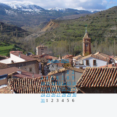
«
<
Agosto
2026
>
»
L
M
X
J
V
S
D
27
28
29
30
31
1
2
3
4
5
6
7
8
9
10
11
12
13
14
15
16
17
18
19
20
21
22
23
24
25
26
27
28
29
30
31
1
2
3
4
5
6