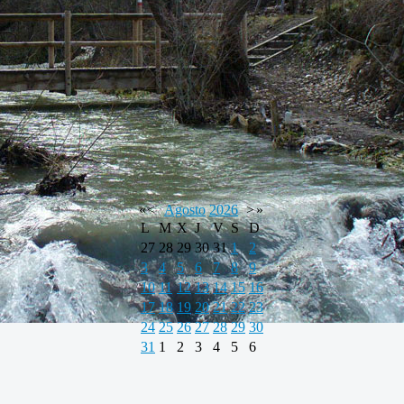
«
<
Agosto
2026
>
»
L
M
X
J
V
S
D
27
28
29
30
31
1
2
3
4
5
6
7
8
9
10
11
12
13
14
15
16
17
18
19
20
21
22
23
24
25
26
27
28
29
30
31
1
2
3
4
5
6