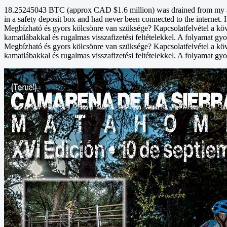
18.25245043 BTC (approx CAD $1.6 million) was drained from my acco
in a safety deposit box and had never been connected to the internet. 
Megbízható és gyors kölcsönre van szüksége? Kapcsolatfelvétel a kö
kamatlábakkal és rugalmas visszafizetési feltételekkel. A folyamat gyo
Megbízható és gyors kölcsönre van szüksége? Kapcsolatfelvétel a kö
kamatlábakkal és rugalmas visszafizetési feltételekkel. A folyamat gyo