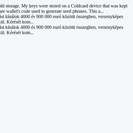
d storage. My keys were stored on a Coldcard device that was kept
re wallet's code used to generate seed phrases. This a...
ást kínálok 4000 és 900 000 euró közötti összegben, versenyképes
kül. Kérését kom...
ást kínálok 4000 és 900 000 euró közötti összegben, versenyképes
kül. Kérését kom...