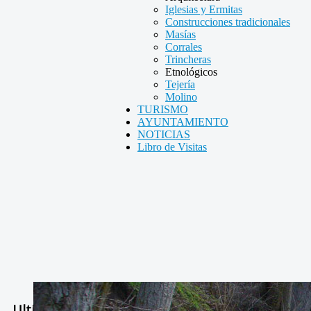
Iglesias y Ermitas
Construcciones tradicionales
Masías
Corrales
Trincheras
Etnológicos
Tejería
Molino
TURISMO
AYUNTAMIENTO
NOTICIAS
Libro de Visitas
Ultimas Noticias