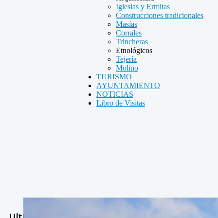
Iglesias y Ermitas
Construcciones tradicionales
Masías
Corrales
Trincheras
Etnológicos
Tejería
Molino
TURISMO
AYUNTAMIENTO
NOTICIAS
Libro de Visitas
Ultimas Noticias