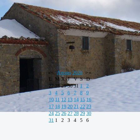
«
<
Agosto
2026
>
»
L
M
X
J
V
S
D
27
28
29
30
31
1
2
3
4
5
6
7
8
9
10
11
12
13
14
15
16
17
18
19
20
21
22
23
24
25
26
27
28
29
30
31
1
2
3
4
5
6