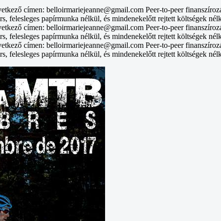
vetkező címen: belloirmariejeanne@gmail.com Peer-to-peer finanszíroz
rs, felesleges papírmunka nélkül, és mindenekelőtt rejtett költségek nél
vetkező címen: belloirmariejeanne@gmail.com Peer-to-peer finanszíroz
rs, felesleges papírmunka nélkül, és mindenekelőtt rejtett költségek nél
vetkező címen: belloirmariejeanne@gmail.com Peer-to-peer finanszíroz
rs, felesleges papírmunka nélkül, és mindenekelőtt rejtett költségek nél