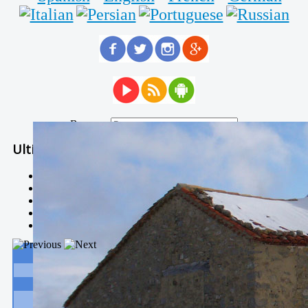
Buscar...
Ultimas Noticias
Solidaria carrera - 7 TÉRMINOS XTREM
Temporal de Febrero
Nevada Enero 2018
La estación de esquí de Javalambre abrirán este sábado
Larga vida a las escuelas