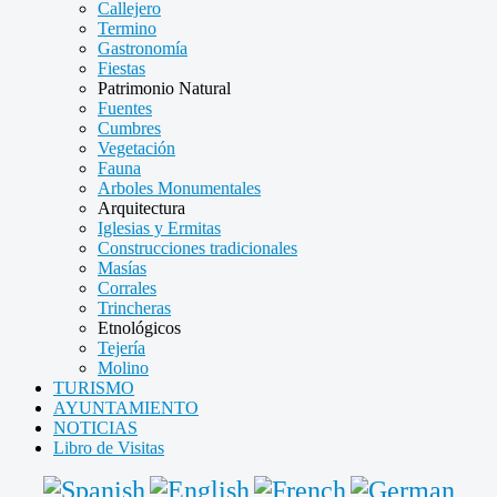
Callejero
Termino
Gastronomía
Fiestas
Patrimonio Natural
Fuentes
Cumbres
Vegetación
Fauna
Arboles Monumentales
Arquitectura
Iglesias y Ermitas
Construcciones tradicionales
Masías
Corrales
Trincheras
Etnológicos
Tejería
Molino
TURISMO
AYUNTAMIENTO
NOTICIAS
Libro de Visitas