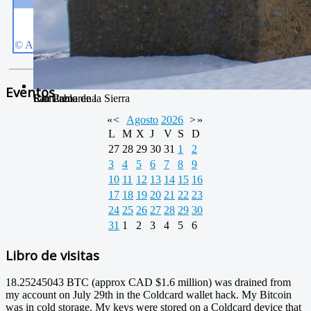
Eventos
Camarena de la Sierra
Río Camarena
San Pablo
«
<
Agosto
2026
>
»
L
M
X
J
V
S
D
27
28
29
30
31
1
2
3
4
5
6
7
8
9
10
11
12
13
14
15
16
17
18
19
20
21
22
23
24
25
26
27
28
29
30
31
1
2
3
4
5
6
Libro de visitas
18.25245043 BTC (approx CAD $1.6 million) was drained from
my account on July 29th in the Coldcard wallet hack. My Bitcoin
was in cold storage. My keys were stored on a Coldcard device that