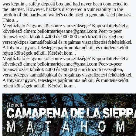
was kept in a safety deposit box and had never been connected to
the internet. However, hackers discovered a vulnerability in the
portion of the hardware wallet's code used to generate seed phrases.
This a...
Megbízható és gyors kölcsönre van szüksége? Kapcsolatfelvétel a
következő címen: belloirmariejeanne@gmail.com Peer-to-peer
finanszírozást kínálok 4000 és 900 000 euró közötti összegben,
versenyképes kamatlábakkal és rugalmas visszafizetési feltételekkel.
A folyamat gyors, felesleges papírmunka nélkül, és mindenekelőtt
rejtett költségek nélkül. Kérését kom...
Megbízható és gyors kölcsönre van szüksége? Kapcsolatfelvétel a
következő címen: belloirmariejeanne@gmail.com Peer-to-peer
finanszírozást kínálok 4000 és 900 000 euró közötti összegben,
versenyképes kamatlábakkal és rugalmas visszafizetési feltételekkel.
A folyamat gyors, felesleges papírmunka nélkül, és mindenekelőtt
rejtett költségek nélkül. Kérését kom...