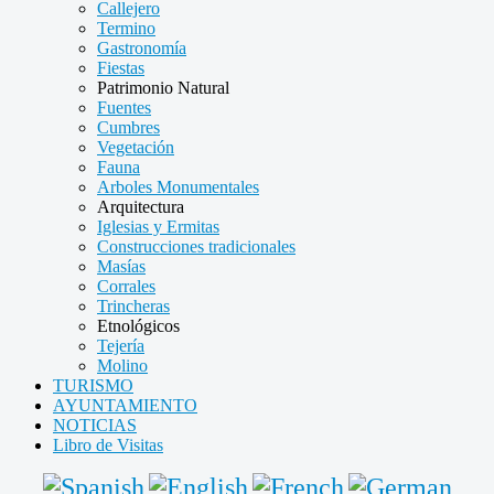
Callejero
Termino
Gastronomía
Fiestas
Patrimonio Natural
Fuentes
Cumbres
Vegetación
Fauna
Arboles Monumentales
Arquitectura
Iglesias y Ermitas
Construcciones tradicionales
Masías
Corrales
Trincheras
Etnológicos
Tejería
Molino
TURISMO
AYUNTAMIENTO
NOTICIAS
Libro de Visitas