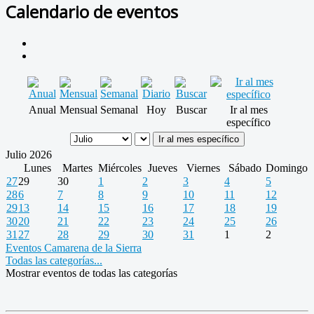
Calendario de eventos
Anual
Mensual
Semanal
Hoy
Buscar
Ir al mes
específico
Ir al mes específico
Julio 2026
Lunes
Martes
Miércoles
Jueves
Viernes
Sábado
Domingo
27
29
30
1
2
3
4
5
28
6
7
8
9
10
11
12
29
13
14
15
16
17
18
19
30
20
21
22
23
24
25
26
31
27
28
29
30
31
1
2
Eventos Camarena de la Sierra
Todas las categorías...
Mostrar eventos de todas las categorías