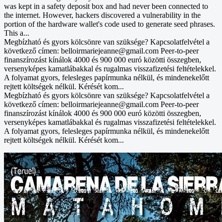
was kept in a safety deposit box and had never been connected to
the internet. However, hackers discovered a vulnerability in the
portion of the hardware wallet's code used to generate seed phrases.
This a...
Megbízható és gyors kölcsönre van szüksége? Kapcsolatfelvétel a
következő címen: belloirmariejeanne@gmail.com Peer-to-peer
finanszírozást kínálok 4000 és 900 000 euró közötti összegben,
versenyképes kamatlábakkal és rugalmas visszafizetési feltételekkel.
A folyamat gyors, felesleges papírmunka nélkül, és mindenekelőtt
rejtett költségek nélkül. Kérését kom...
Megbízható és gyors kölcsönre van szüksége? Kapcsolatfelvétel a
következő címen: belloirmariejeanne@gmail.com Peer-to-peer
finanszírozást kínálok 4000 és 900 000 euró közötti összegben,
versenyképes kamatlábakkal és rugalmas visszafizetési feltételekkel.
A folyamat gyors, felesleges papírmunka nélkül, és mindenekelőtt
rejtett költségek nélkül. Kérését kom...