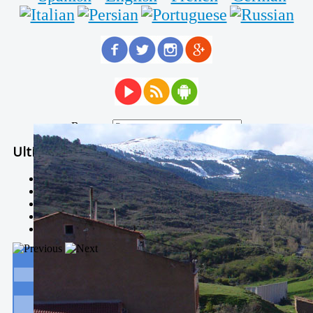
Buscar...
Ultimas Noticias
Solidaria carrera - 7 TÉRMINOS XTREM
Temporal de Febrero
Nevada Enero 2018
La estación de esquí de Javalambre abrirán este sábado
Larga vida a las escuelas