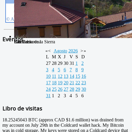
Eventos
Río Camarena
San Pablo
Camarena de la Sierra
«
<
Agosto
2026
>
»
L
M
X
J
V
S
D
27
28
29
30
31
1
2
3
4
5
6
7
8
9
10
11
12
13
14
15
16
17
18
19
20
21
22
23
24
25
26
27
28
29
30
31
1
2
3
4
5
6
Libro de visitas
18.25245043 BTC (approx CAD $1.6 million) was drained from
my account on July 29th in the Coldcard wallet hack. My Bitcoin
was in cold storage. My keys were stored on a Coldcard device that