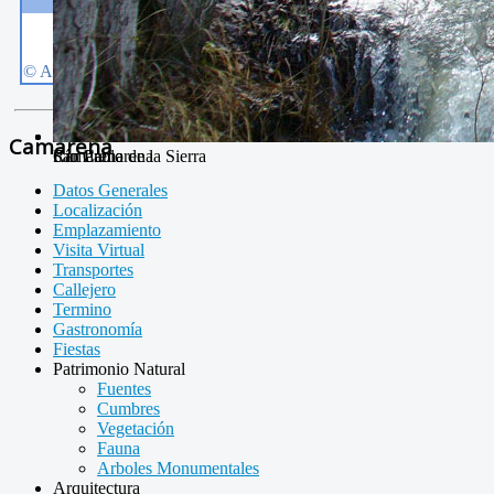
Camarena
San Pablo
Camarena de la Sierra
Río Camarena
Datos Generales
Localización
Emplazamiento
Visita Virtual
Transportes
Callejero
Termino
Gastronomía
Fiestas
Patrimonio Natural
Fuentes
Cumbres
Vegetación
Fauna
Arboles Monumentales
Arquitectura