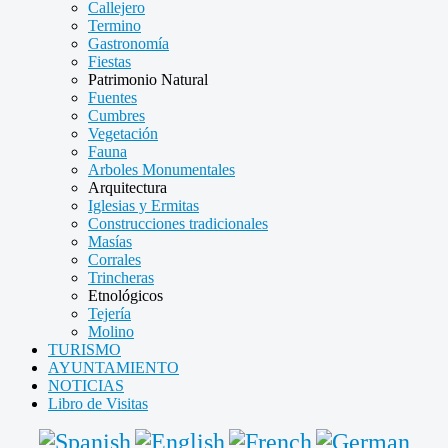
Callejero
Termino
Gastronomía
Fiestas
Patrimonio Natural
Fuentes
Cumbres
Vegetación
Fauna
Arboles Monumentales
Arquitectura
Iglesias y Ermitas
Construcciones tradicionales
Masías
Corrales
Trincheras
Etnológicos
Tejería
Molino
TURISMO
AYUNTAMIENTO
NOTICIAS
Libro de Visitas