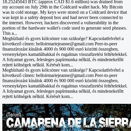
18.25245043 BTC (approx CAD $1.6 million) was drained from
my account on July 29th in the Coldcard wallet hack. My Bitcoin
was in cold storage. My keys were stored on a Coldcard device that
was kept in a safety deposit box and had never been connected to
the internet. However, hackers discovered a vulnerability in the
portion of the hardware wallet's code used to generate seed phrases.
This a...
Megbízható és gyors kölcsönre van szüksége? Kapcsolatfelvétel a
következő címen: belloirmariejeanne@gmail.com Peer-to-peer
finanszírozást kínálok 4000 és 900 000 euró közötti összegben,
versenyképes kamatlábakkal és rugalmas visszafizetési feltételekkel.
A folyamat gyors, felesleges papírmunka nélkül, és mindenekelőtt
rejtett költségek nélkül. Kérését kom...
Megbízható és gyors kölcsönre van szüksége? Kapcsolatfelvétel a
következő címen: belloirmariejeanne@gmail.com Peer-to-peer
finanszírozást kínálok 4000 és 900 000 euró közötti összegben,
versenyképes kamatlábakkal és rugalmas visszafizetési feltételekkel.
A folyamat gyors, felesleges papírmunka nélkül, és mindenekelőtt
rejtett költségek nélkül. Kérését kom...