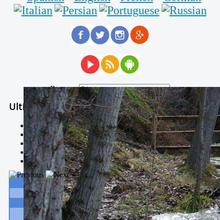
Buscar...
Ultimas Noticias
Solidaria carrera - 7 TÉRMINOS XTREM
Temporal de Febrero
Nevada Enero 2018
La estación de esquí de Javalambre abrirán este sábado
Larga vida a las escuelas