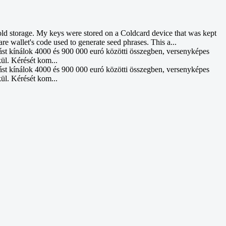
d storage. My keys were stored on a Coldcard device that was kept
re wallet's code used to generate seed phrases. This a...
ást kínálok 4000 és 900 000 euró közötti összegben, versenyképes
kül. Kérését kom...
ást kínálok 4000 és 900 000 euró közötti összegben, versenyképes
kül. Kérését kom...