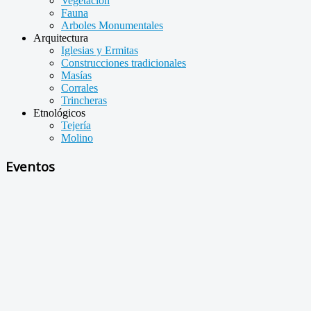
Vegetación
Fauna
Arboles Monumentales
Arquitectura
Iglesias y Ermitas
Construcciones tradicionales
Masías
Corrales
Trincheras
Etnológicos
Tejería
Molino
Eventos