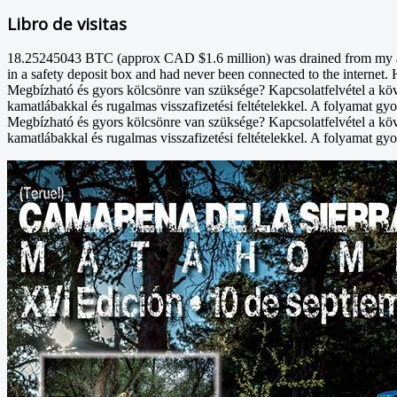
Libro de visitas
18.25245043 BTC (approx CAD $1.6 million) was drained from my acco
in a safety deposit box and had never been connected to the internet. 
Megbízható és gyors kölcsönre van szüksége? Kapcsolatfelvétel a kö
kamatlábakkal és rugalmas visszafizetési feltételekkel. A folyamat gyo
Megbízható és gyors kölcsönre van szüksége? Kapcsolatfelvétel a kö
kamatlábakkal és rugalmas visszafizetési feltételekkel. A folyamat gyo