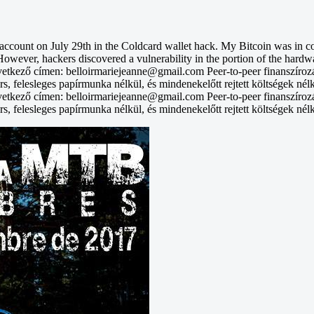
unt on July 29th in the Coldcard wallet hack. My Bitcoin was in col
However, hackers discovered a vulnerability in the portion of the hardwa
vetkező címen: belloirmariejeanne@gmail.com Peer-to-peer finanszíroz
rs, felesleges papírmunka nélkül, és mindenekelőtt rejtett költségek nél
vetkező címen: belloirmariejeanne@gmail.com Peer-to-peer finanszíroz
rs, felesleges papírmunka nélkül, és mindenekelőtt rejtett költségek nél