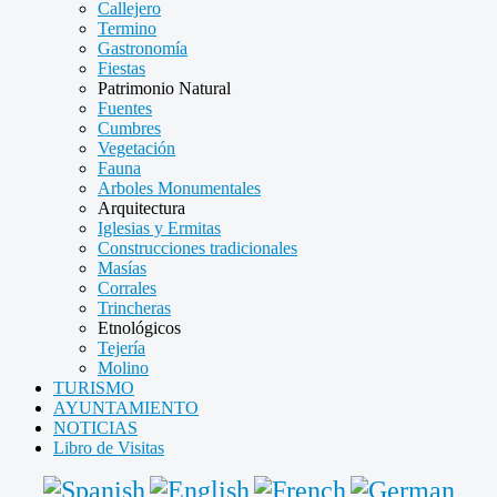
Callejero
Termino
Gastronomía
Fiestas
Patrimonio Natural
Fuentes
Cumbres
Vegetación
Fauna
Arboles Monumentales
Arquitectura
Iglesias y Ermitas
Construcciones tradicionales
Masías
Corrales
Trincheras
Etnológicos
Tejería
Molino
TURISMO
AYUNTAMIENTO
NOTICIAS
Libro de Visitas