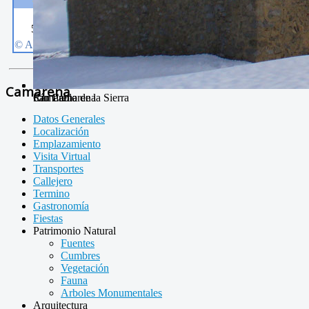
Camarena
Camarena de la Sierra
Río Camarena
San Pablo
Datos Generales
Localización
Emplazamiento
Visita Virtual
Transportes
Callejero
Termino
Gastronomía
Fiestas
Patrimonio Natural
Fuentes
Cumbres
Vegetación
Fauna
Arboles Monumentales
Arquitectura