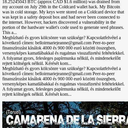
18.25245043 BTC (approx CAD $1.6 million) was drained from
my account on July 29th in the Coldcard wallet hack. My Bitcoin
was in cold storage. My keys were stored on a Coldcard device that
was kept in a safety deposit box and had never been connected to
the internet. However, hackers discovered a vulnerability in the
portion of the hardware wallet's code used to generate seed phrases.
This a...
Megbízható és gyors kölcsönre van szüksége? Kapcsolatfelvétel a
következő címen: belloirmariejeanne@gmail.com Peer-to-peer
finanszírozást kínálok 4000 és 900 000 euró közötti összegben,
versenyképes kamatlábakkal és rugalmas visszafizetési feltételekkel.
A folyamat gyors, felesleges papírmunka nélkül, és mindenekelőtt
rejtett költségek nélkül. Kérését kom...
Megbízható és gyors kölcsönre van szüksége? Kapcsolatfelvétel a
következő címen: belloirmariejeanne@gmail.com Peer-to-peer
finanszírozást kínálok 4000 és 900 000 euró közötti összegben,
versenyképes kamatlábakkal és rugalmas visszafizetési feltételekkel.
A folyamat gyors, felesleges papírmunka nélkül, és mindenekelőtt
rejtett költségek nélkül. Kérését kom...