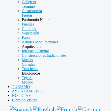
Callejero
Termino
Gastronomía
Fiestas
Patrimonio Natural
Fuentes
Cumbres
Vegetación
Fauna
Arboles Monumentales
Arquitectura
Iglesias y Ermitas
Construcciones tradicionales
Masías
Corrales
Trincheras
Etnológicos
Tejería
Molino
TURISMO
AYUNTAMIENTO
NOTICIAS
Libro de Visitas