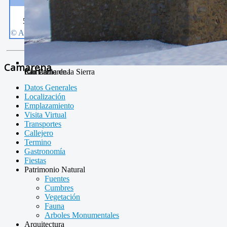
Camarena
Río Camarena
Camarena de la Sierra
San Pablo
Datos Generales
Localización
Emplazamiento
Visita Virtual
Transportes
Callejero
Termino
Gastronomía
Fiestas
Patrimonio Natural
Fuentes
Cumbres
Vegetación
Fauna
Arboles Monumentales
Arquitectura