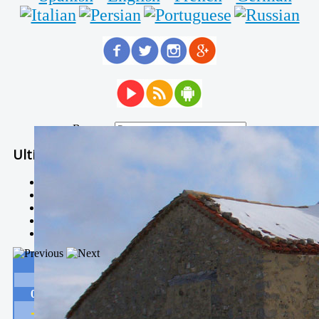
Buscar...
Ultimas Noticias
Solidaria carrera - 7 TÉRMINOS XTREM
Temporal de Febrero
Nevada Enero 2018
La estación de esquí de Javalambre abrirán este sábado
Larga vida a las escuelas