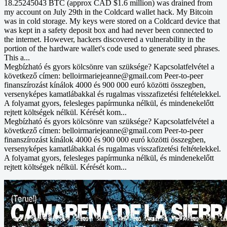
18.25245043 BTC (approx CAD $1.6 million) was drained from
my account on July 29th in the Coldcard wallet hack. My Bitcoin
was in cold storage. My keys were stored on a Coldcard device that
was kept in a safety deposit box and had never been connected to
the internet. However, hackers discovered a vulnerability in the
portion of the hardware wallet's code used to generate seed phrases.
This a...
Megbízható és gyors kölcsönre van szüksége? Kapcsolatfelvétel a
következő címen: belloirmariejeanne@gmail.com Peer-to-peer
finanszírozást kínálok 4000 és 900 000 euró közötti összegben,
versenyképes kamatlábakkal és rugalmas visszafizetési feltételekkel.
A folyamat gyors, felesleges papírmunka nélkül, és mindenekelőtt
rejtett költségek nélkül. Kérését kom...
Megbízható és gyors kölcsönre van szüksége? Kapcsolatfelvétel a
következő címen: belloirmariejeanne@gmail.com Peer-to-peer
finanszírozást kínálok 4000 és 900 000 euró közötti összegben,
versenyképes kamatlábakkal és rugalmas visszafizetési feltételekkel.
A folyamat gyors, felesleges papírmunka nélkül, és mindenekelőtt
rejtett költségek nélkül. Kérését kom...