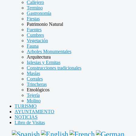
Callejero
Termino
Gastronomía
Fiestas
Patrimonio Natural
Fuentes
Cumbres
Vegetación
Fauna
Arboles Monumentales
Arquitectura
Iglesias y Ermitas
Construcciones tradicionales
Masías
Corrales
Trincheras
Etnológicos
Tejería
Molino
TURISMO
AYUNTAMIENTO
NOTICIAS
Libro de Visitas