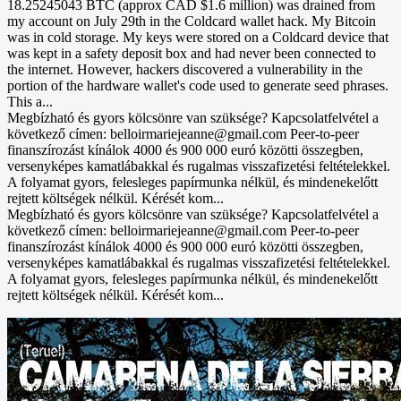
18.25245043 BTC (approx CAD $1.6 million) was drained from
my account on July 29th in the Coldcard wallet hack. My Bitcoin
was in cold storage. My keys were stored on a Coldcard device that
was kept in a safety deposit box and had never been connected to
the internet. However, hackers discovered a vulnerability in the
portion of the hardware wallet's code used to generate seed phrases.
This a...
Megbízható és gyors kölcsönre van szüksége? Kapcsolatfelvétel a
következő címen: belloirmariejeanne@gmail.com Peer-to-peer
finanszírozást kínálok 4000 és 900 000 euró közötti összegben,
versenyképes kamatlábakkal és rugalmas visszafizetési feltételekkel.
A folyamat gyors, felesleges papírmunka nélkül, és mindenekelőtt
rejtett költségek nélkül. Kérését kom...
Megbízható és gyors kölcsönre van szüksége? Kapcsolatfelvétel a
következő címen: belloirmariejeanne@gmail.com Peer-to-peer
finanszírozást kínálok 4000 és 900 000 euró közötti összegben,
versenyképes kamatlábakkal és rugalmas visszafizetési feltételekkel.
A folyamat gyors, felesleges papírmunka nélkül, és mindenekelőtt
rejtett költségek nélkül. Kérését kom...