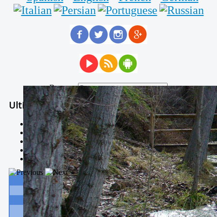
Buscar...
Ultimas Noticias
Solidaria carrera - 7 TÉRMINOS XTREM
Temporal de Febrero
Nevada Enero 2018
La estación de esquí de Javalambre abrirán este sábado
Larga vida a las escuelas