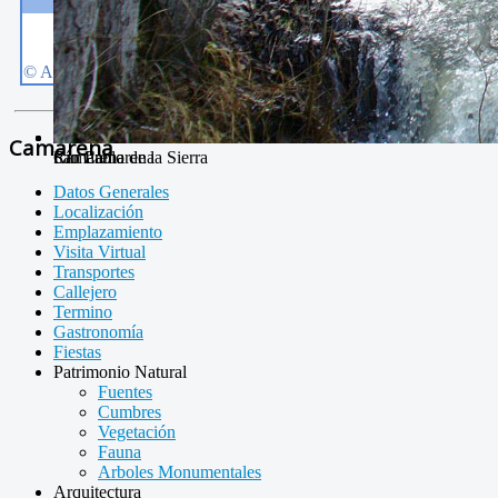
Camarena
San Pablo
Camarena de la Sierra
Río Camarena
Datos Generales
Localización
Emplazamiento
Visita Virtual
Transportes
Callejero
Termino
Gastronomía
Fiestas
Patrimonio Natural
Fuentes
Cumbres
Vegetación
Fauna
Arboles Monumentales
Arquitectura