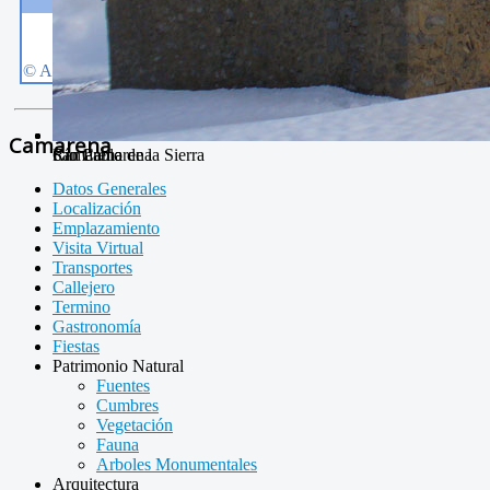
Camarena
Río Camarena
Camarena de la Sierra
San Pablo
Datos Generales
Localización
Emplazamiento
Visita Virtual
Transportes
Callejero
Termino
Gastronomía
Fiestas
Patrimonio Natural
Fuentes
Cumbres
Vegetación
Fauna
Arboles Monumentales
Arquitectura