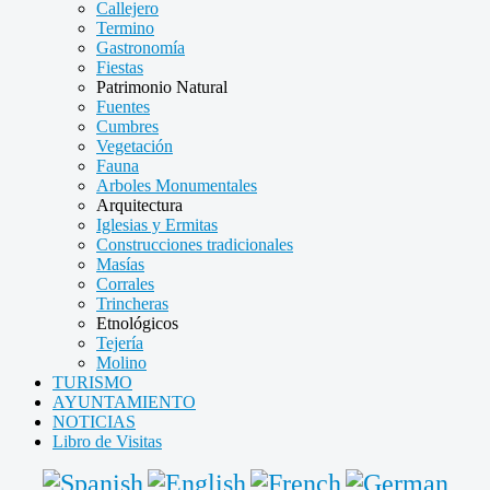
Callejero
Termino
Gastronomía
Fiestas
Patrimonio Natural
Fuentes
Cumbres
Vegetación
Fauna
Arboles Monumentales
Arquitectura
Iglesias y Ermitas
Construcciones tradicionales
Masías
Corrales
Trincheras
Etnológicos
Tejería
Molino
TURISMO
AYUNTAMIENTO
NOTICIAS
Libro de Visitas