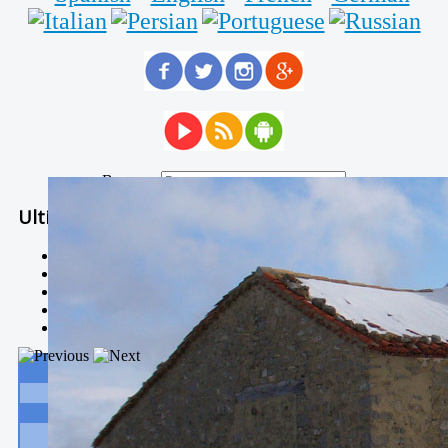
Buscar...
Ultimas Noticias
Solidaria carrera - 7 TÉRMINOS XTREM
Temporal de Febrero
Nevada Enero 2018
La estación de esquí de Javalambre abrirán este sábado
Larga vida a las escuelas