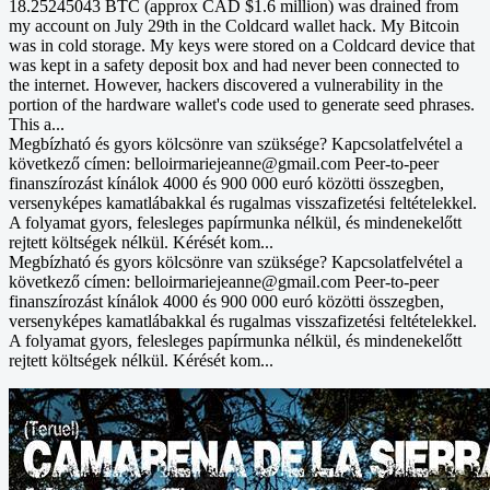
18.25245043 BTC (approx CAD $1.6 million) was drained from
my account on July 29th in the Coldcard wallet hack. My Bitcoin
was in cold storage. My keys were stored on a Coldcard device that
was kept in a safety deposit box and had never been connected to
the internet. However, hackers discovered a vulnerability in the
portion of the hardware wallet's code used to generate seed phrases.
This a...
Megbízható és gyors kölcsönre van szüksége? Kapcsolatfelvétel a
következő címen: belloirmariejeanne@gmail.com Peer-to-peer
finanszírozást kínálok 4000 és 900 000 euró közötti összegben,
versenyképes kamatlábakkal és rugalmas visszafizetési feltételekkel.
A folyamat gyors, felesleges papírmunka nélkül, és mindenekelőtt
rejtett költségek nélkül. Kérését kom...
Megbízható és gyors kölcsönre van szüksége? Kapcsolatfelvétel a
következő címen: belloirmariejeanne@gmail.com Peer-to-peer
finanszírozást kínálok 4000 és 900 000 euró közötti összegben,
versenyképes kamatlábakkal és rugalmas visszafizetési feltételekkel.
A folyamat gyors, felesleges papírmunka nélkül, és mindenekelőtt
rejtett költségek nélkül. Kérését kom...