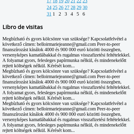
17
18
19
20
21
22
23
24
25
26
27
28
29
30
31
1
2
3
4
5
6
Libro de visitas
Megbízható és gyors kölcsönre van szüksége? Kapcsolatfelvétel a
következő címen: belloirmariejeanne@gmail.com Peer-to-peer
finanszírozást kínálok 4000 és 900 000 euró közötti összegben,
versenyképes kamatlábakkal és rugalmas visszafizetési feltételekkel.
A folyamat gyors, felesleges papírmunka nélkül, és mindenekelőtt
rejtett költségek nélkül. Kérését kom...
Megbízható és gyors kölcsönre van szüksége? Kapcsolatfelvétel a
következő címen: belloirmariejeanne@gmail.com Peer-to-peer
finanszírozást kínálok 4000 és 900 000 euró közötti összegben,
versenyképes kamatlábakkal és rugalmas visszafizetési feltételekkel.
A folyamat gyors, felesleges papírmunka nélkül, és mindenekelőtt
rejtett költségek nélkül. Kérését kom...
Megbízható és gyors kölcsönre van szüksége? Kapcsolatfelvétel a
következő címen: belloirmariejeanne@gmail.com Peer-to-peer
finanszírozást kínálok 4000 és 900 000 euró közötti összegben,
versenyképes kamatlábakkal és rugalmas visszafizetési feltételekkel.
A folyamat gyors, felesleges papírmunka nélkül, és mindenekelőtt
rejtett költségek nélkül. Kérését kom...