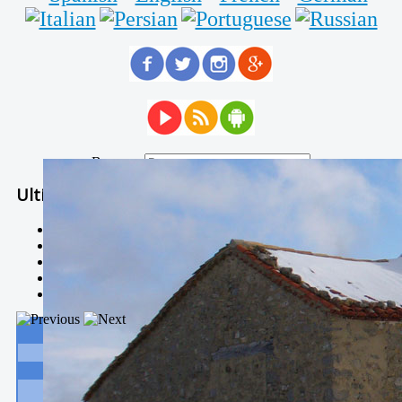
Buscar...
Ultimas Noticias
Solidaria carrera - 7 TÉRMINOS XTREM
Temporal de Febrero
Nevada Enero 2018
La estación de esquí de Javalambre abrirán este sábado
Larga vida a las escuelas