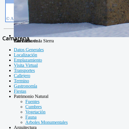
Camarena
Río Camarena
Camarena de la Sierra
San Pablo
Datos Generales
Localización
Emplazamiento
Visita Virtual
Transportes
Callejero
Termino
Gastronomía
Fiestas
Patrimonio Natural
Fuentes
Cumbres
Vegetación
Fauna
Arboles Monumentales
Arquitectura