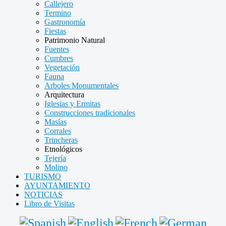
Callejero
Termino
Gastronomía
Fiestas
Patrimonio Natural
Fuentes
Cumbres
Vegetación
Fauna
Arboles Monumentales
Arquitectura
Iglesias y Ermitas
Construcciones tradicionales
Masías
Corrales
Trincheras
Etnológicos
Tejería
Molino
TURISMO
AYUNTAMIENTO
NOTICIAS
Libro de Visitas