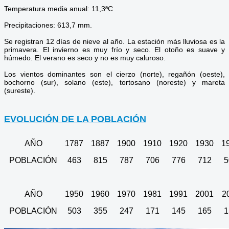
Temperatura media anual: 11,3ªC
Precipitaciones: 613,7 mm.
Se registran 12 días de nieve al año. La estación más lluviosa es la
primavera. El invierno es muy frío y seco. El otoño es suave y
húmedo. El verano es seco y no es muy caluroso.
Los vientos dominantes son el cierzo (norte), regañón (oeste),
bochorno (sur), solano (este), tortosano (noreste) y mareta
(sureste).
EVOLUCIÓN DE LA POBLACIÓN
AÑO
1787
1887
1900
1910
1920
1930
1
POBLACIÓN
463
815
787
706
776
712
5
AÑO
1950
1960
1970
1981
1991
2001
2
POBLACIÓN
503
355
247
171
145
165
1