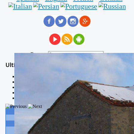
Buscar...
Ultimas Noticias
Solidaria carrera - 7 TÉRMINOS XTREM
Temporal de Febrero
Nevada Enero 2018
La estación de esquí de Javalambre abrirán este sábado
Larga vida a las escuelas