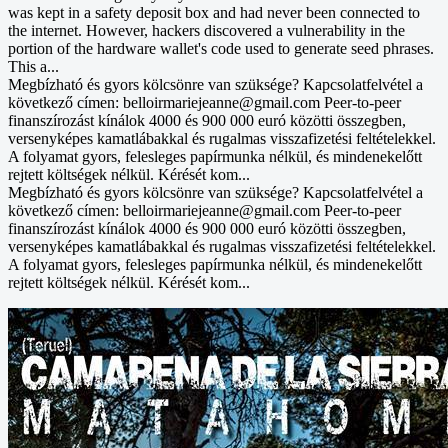
was kept in a safety deposit box and had never been connected to
the internet. However, hackers discovered a vulnerability in the
portion of the hardware wallet's code used to generate seed phrases.
This a...
Megbízható és gyors kölcsönre van szüksége? Kapcsolatfelvétel a
következő címen: belloirmariejeanne@gmail.com Peer-to-peer
finanszírozást kínálok 4000 és 900 000 euró közötti összegben,
versenyképes kamatlábakkal és rugalmas visszafizetési feltételekkel.
A folyamat gyors, felesleges papírmunka nélkül, és mindenekelőtt
rejtett költségek nélkül. Kérését kom...
Megbízható és gyors kölcsönre van szüksége? Kapcsolatfelvétel a
következő címen: belloirmariejeanne@gmail.com Peer-to-peer
finanszírozást kínálok 4000 és 900 000 euró közötti összegben,
versenyképes kamatlábakkal és rugalmas visszafizetési feltételekkel.
A folyamat gyors, felesleges papírmunka nélkül, és mindenekelőtt
rejtett költségek nélkül. Kérését kom...