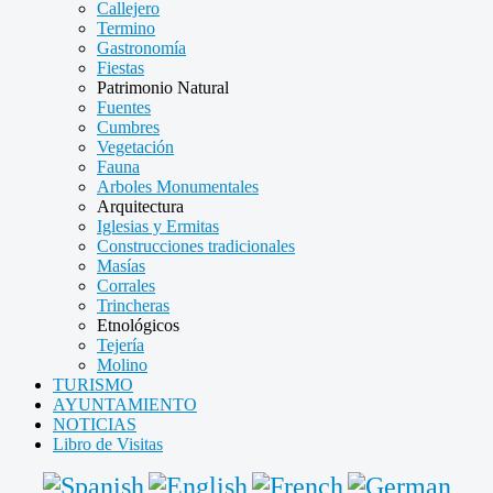
Callejero
Termino
Gastronomía
Fiestas
Patrimonio Natural
Fuentes
Cumbres
Vegetación
Fauna
Arboles Monumentales
Arquitectura
Iglesias y Ermitas
Construcciones tradicionales
Masías
Corrales
Trincheras
Etnológicos
Tejería
Molino
TURISMO
AYUNTAMIENTO
NOTICIAS
Libro de Visitas