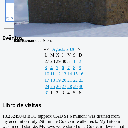
Eventos
Río Camarena
Camarena de la Sierra
San Pablo
«
<
Agosto
2026
>
»
L
M
X
J
V
S
D
27
28
29
30
31
1
2
3
4
5
6
7
8
9
10
11
12
13
14
15
16
17
18
19
20
21
22
23
24
25
26
27
28
29
30
31
1
2
3
4
5
6
Libro de visitas
18.25245043 BTC (approx CAD $1.6 million) was drained from
my account on July 29th in the Coldcard wallet hack. My Bitcoin
was in cold storage. My keys were stored on a Coldcard device that