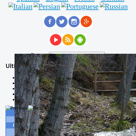
Buscar...
Ultimas Noticias
Solidaria carrera - 7 TÉRMINOS XTREM
Temporal de Febrero
Nevada Enero 2018
La estación de esquí de Javalambre abrirán este sábado
Larga vida a las escuelas