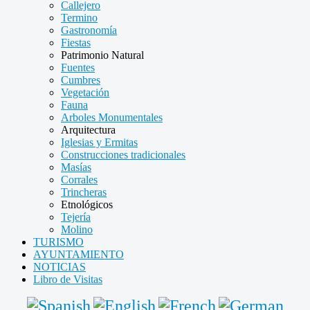
Callejero
Termino
Gastronomía
Fiestas
Patrimonio Natural
Fuentes
Cumbres
Vegetación
Fauna
Arboles Monumentales
Arquitectura
Iglesias y Ermitas
Construcciones tradicionales
Masías
Corrales
Trincheras
Etnológicos
Tejería
Molino
TURISMO
AYUNTAMIENTO
NOTICIAS
Libro de Visitas