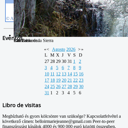
Eventos
San Pablo
Camarena de la Sierra
Río Camarena
«
<
Agosto
2026
>
»
L
M
X
J
V
S
D
27
28
29
30
31
1
2
3
4
5
6
7
8
9
10
11
12
13
14
15
16
17
18
19
20
21
22
23
24
25
26
27
28
29
30
31
1
2
3
4
5
6
Libro de visitas
Megbízható és gyors kölcsönre van szüksége? Kapcsolatfelvétel a
következő címen: belloirmariejeanne@gmail.com Peer-to-peer
finanszírozást kínálok 4000 és 900 000 euró közötti összegben,