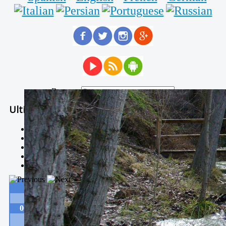
Buscar...
Ultimas Noticias
Solidaria carrera - 7 TÉRMINOS XTREM
Temporal de Febrero
Nevada Enero 2018
La estación de esquí de Javalambre abrirán este sábado
Larga vida a las escuelas