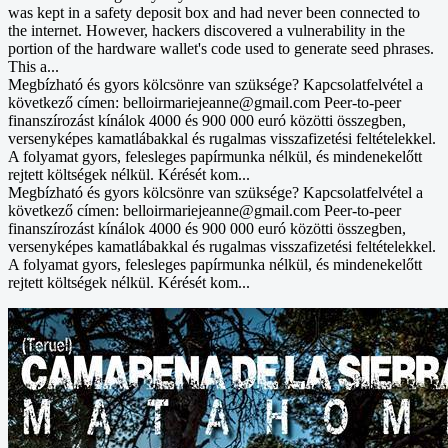
was kept in a safety deposit box and had never been connected to
the internet. However, hackers discovered a vulnerability in the
portion of the hardware wallet's code used to generate seed phrases.
This a...
Megbízható és gyors kölcsönre van szüksége? Kapcsolatfelvétel a
következő címen: belloirmariejeanne@gmail.com Peer-to-peer
finanszírozást kínálok 4000 és 900 000 euró közötti összegben,
versenyképes kamatlábakkal és rugalmas visszafizetési feltételekkel.
A folyamat gyors, felesleges papírmunka nélkül, és mindenekelőtt
rejtett költségek nélkül. Kérését kom...
Megbízható és gyors kölcsönre van szüksége? Kapcsolatfelvétel a
következő címen: belloirmariejeanne@gmail.com Peer-to-peer
finanszírozást kínálok 4000 és 900 000 euró közötti összegben,
versenyképes kamatlábakkal és rugalmas visszafizetési feltételekkel.
A folyamat gyors, felesleges papírmunka nélkül, és mindenekelőtt
rejtett költségek nélkül. Kérését kom...