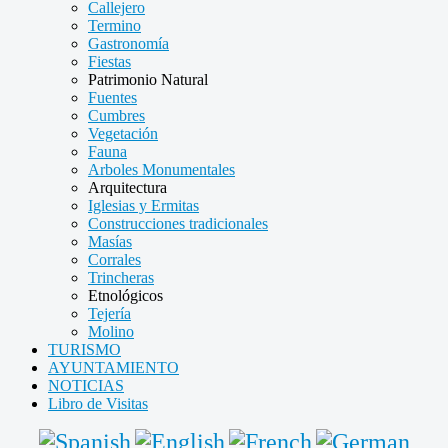
Callejero
Termino
Gastronomía
Fiestas
Patrimonio Natural
Fuentes
Cumbres
Vegetación
Fauna
Arboles Monumentales
Arquitectura
Iglesias y Ermitas
Construcciones tradicionales
Masías
Corrales
Trincheras
Etnológicos
Tejería
Molino
TURISMO
AYUNTAMIENTO
NOTICIAS
Libro de Visitas