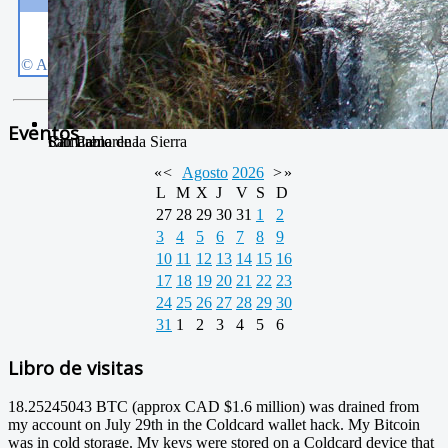
Eventos
San Pablo
Camarena de la Sierra
Río Camarena
«
<
Agosto
2026
>
»
L
M
X
J
V
S
D
27
28
29
30
31
1
2
3
4
5
6
7
8
9
10
11
12
13
14
15
16
17
18
19
20
21
22
23
24
25
26
27
28
29
30
31
1
2
3
4
5
6
Libro de visitas
18.25245043 BTC (approx CAD $1.6 million) was drained from
my account on July 29th in the Coldcard wallet hack. My Bitcoin
was in cold storage. My keys were stored on a Coldcard device that