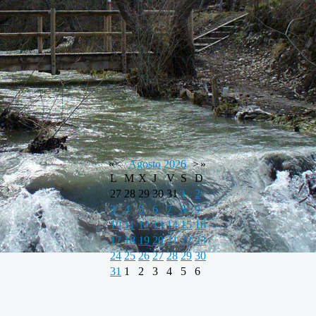
«
<
Agosto
2026
>
»
L
M
X
J
V
S
D
27
28
29
30
31
1
2
3
4
5
6
7
8
9
10
11
12
13
14
15
16
17
18
19
20
21
22
23
24
25
26
27
28
29
30
31
1
2
3
4
5
6