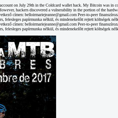
unt on July 29th in the Coldcard wallet hack. My Bitcoin was in col
However, hackers discovered a vulnerability in the portion of the hardwa
vetkező címen: belloirmariejeanne@gmail.com Peer-to-peer finanszíroz
rs, felesleges papírmunka nélkül, és mindenekelőtt rejtett költségek nél
vetkező címen: belloirmariejeanne@gmail.com Peer-to-peer finanszíroz
rs, felesleges papírmunka nélkül, és mindenekelőtt rejtett költségek nél