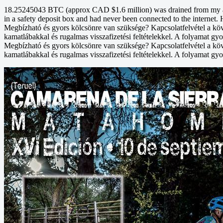
18.25245043 BTC (approx CAD $1.6 million) was drained from my acco
in a safety deposit box and had never been connected to the internet. 
Megbízható és gyors kölcsönre van szüksége? Kapcsolatfelvétel a kö
kamatlábakkal és rugalmas visszafizetési feltételekkel. A folyamat gyo
Megbízható és gyors kölcsönre van szüksége? Kapcsolatfelvétel a kö
kamatlábakkal és rugalmas visszafizetési feltételekkel. A folyamat gyo