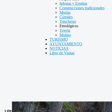
Iglesias y Ermitas
Construcciones tradicionales
Masías
Corrales
Trincheras
Etnológicos
Tejería
Molino
TURISMO
AYUNTAMIENTO
NOTICIAS
Libro de Visitas
Ultimas Noticias