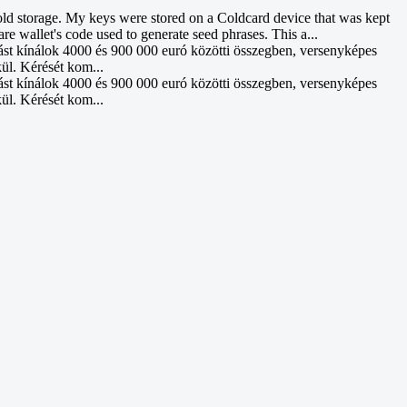
d storage. My keys were stored on a Coldcard device that was kept
re wallet's code used to generate seed phrases. This a...
ást kínálok 4000 és 900 000 euró közötti összegben, versenyképes
kül. Kérését kom...
ást kínálok 4000 és 900 000 euró közötti összegben, versenyképes
kül. Kérését kom...