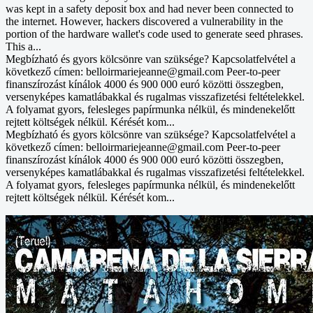
was kept in a safety deposit box and had never been connected to
the internet. However, hackers discovered a vulnerability in the
portion of the hardware wallet's code used to generate seed phrases.
This a...
Megbízható és gyors kölcsönre van szüksége? Kapcsolatfelvétel a
következő címen: belloirmariejeanne@gmail.com Peer-to-peer
finanszírozást kínálok 4000 és 900 000 euró közötti összegben,
versenyképes kamatlábakkal és rugalmas visszafizetési feltételekkel.
A folyamat gyors, felesleges papírmunka nélkül, és mindenekelőtt
rejtett költségek nélkül. Kérését kom...
Megbízható és gyors kölcsönre van szüksége? Kapcsolatfelvétel a
következő címen: belloirmariejeanne@gmail.com Peer-to-peer
finanszírozást kínálok 4000 és 900 000 euró közötti összegben,
versenyképes kamatlábakkal és rugalmas visszafizetési feltételekkel.
A folyamat gyors, felesleges papírmunka nélkül, és mindenekelőtt
rejtett költségek nélkül. Kérését kom...