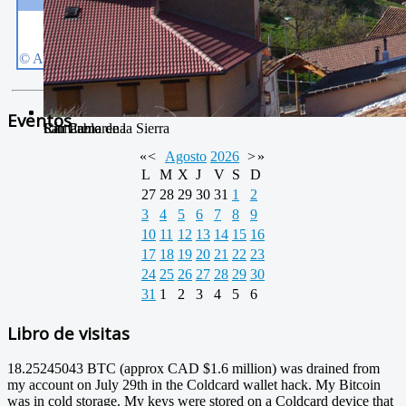
Eventos
San Pablo
Río Camarena
Camarena de la Sierra
«
<
Agosto
2026
>
»
L
M
X
J
V
S
D
27
28
29
30
31
1
2
3
4
5
6
7
8
9
10
11
12
13
14
15
16
17
18
19
20
21
22
23
24
25
26
27
28
29
30
31
1
2
3
4
5
6
Libro de visitas
18.25245043 BTC (approx CAD $1.6 million) was drained from
my account on July 29th in the Coldcard wallet hack. My Bitcoin
was in cold storage. My keys were stored on a Coldcard device that