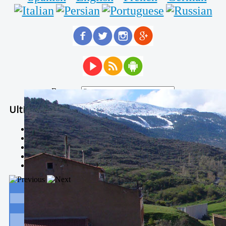
Buscar...
Ultimas Noticias
Solidaria carrera - 7 TÉRMINOS XTREM
Temporal de Febrero
Nevada Enero 2018
La estación de esquí de Javalambre abrirán este sábado
Larga vida a las escuelas