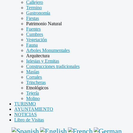
Callejero
Termino
Gastronomía
Fiestas
Patrimonio Natural
Fuentes
Cumbres
Vegetación
Fauna
Arboles Monumentales
Arquitectura
Iglesias y Ermitas
Construcciones tradicionales
Masías
Corrales
Trincheras
Etnológicos
Tejería
Molino
TURISMO
AYUNTAMIENTO
NOTICIAS
Libro de Visitas