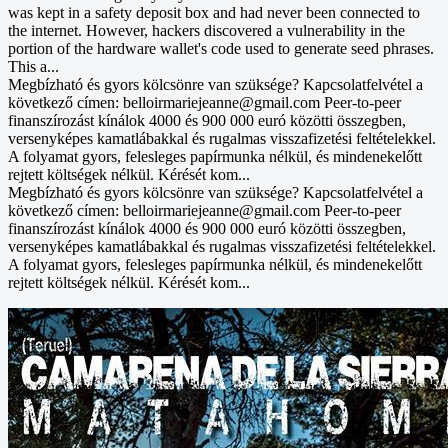
was kept in a safety deposit box and had never been connected to
the internet. However, hackers discovered a vulnerability in the
portion of the hardware wallet's code used to generate seed phrases.
This a...
Megbízható és gyors kölcsönre van szüksége? Kapcsolatfelvétel a
következő címen: belloirmariejeanne@gmail.com Peer-to-peer
finanszírozást kínálok 4000 és 900 000 euró közötti összegben,
versenyképes kamatlábakkal és rugalmas visszafizetési feltételekkel.
A folyamat gyors, felesleges papírmunka nélkül, és mindenekelőtt
rejtett költségek nélkül. Kérését kom...
Megbízható és gyors kölcsönre van szüksége? Kapcsolatfelvétel a
következő címen: belloirmariejeanne@gmail.com Peer-to-peer
finanszírozást kínálok 4000 és 900 000 euró közötti összegben,
versenyképes kamatlábakkal és rugalmas visszafizetési feltételekkel.
A folyamat gyors, felesleges papírmunka nélkül, és mindenekelőtt
rejtett költségek nélkül. Kérését kom...