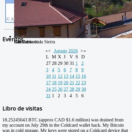
Eventos
San Pablo
Río Camarena
Camarena de la Sierra
«
<
Agosto
2026
>
»
L
M
X
J
V
S
D
27
28
29
30
31
1
2
3
4
5
6
7
8
9
10
11
12
13
14
15
16
17
18
19
20
21
22
23
24
25
26
27
28
29
30
31
1
2
3
4
5
6
Libro de visitas
18.25245043 BTC (approx CAD $1.6 million) was drained from
my account on July 29th in the Coldcard wallet hack. My Bitcoin
was in cold storage. My keys were stored on a Coldcard device that