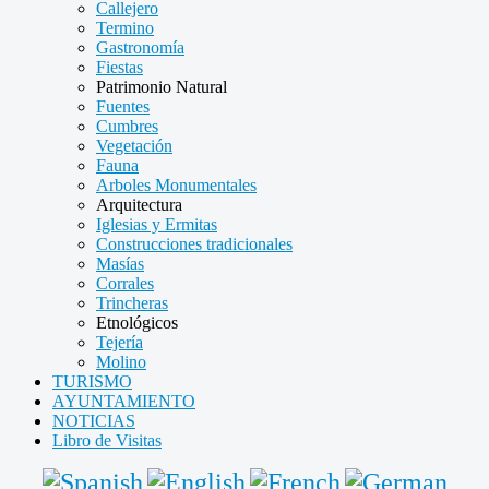
Callejero
Termino
Gastronomía
Fiestas
Patrimonio Natural
Fuentes
Cumbres
Vegetación
Fauna
Arboles Monumentales
Arquitectura
Iglesias y Ermitas
Construcciones tradicionales
Masías
Corrales
Trincheras
Etnológicos
Tejería
Molino
TURISMO
AYUNTAMIENTO
NOTICIAS
Libro de Visitas