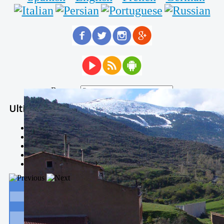
Buscar...
Ultimas Noticias
Solidaria carrera - 7 TÉRMINOS XTREM
Temporal de Febrero
Nevada Enero 2018
La estación de esquí de Javalambre abrirán este sábado
Larga vida a las escuelas