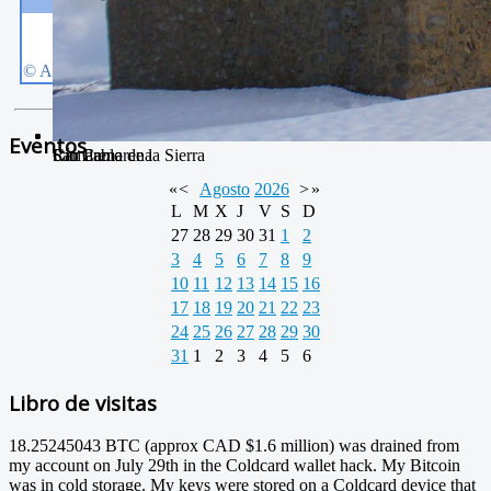
Eventos
Río Camarena
Camarena de la Sierra
San Pablo
«
<
Agosto
2026
>
»
L
M
X
J
V
S
D
27
28
29
30
31
1
2
3
4
5
6
7
8
9
10
11
12
13
14
15
16
17
18
19
20
21
22
23
24
25
26
27
28
29
30
31
1
2
3
4
5
6
Libro de visitas
18.25245043 BTC (approx CAD $1.6 million) was drained from
my account on July 29th in the Coldcard wallet hack. My Bitcoin
was in cold storage. My keys were stored on a Coldcard device that