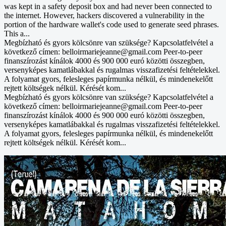
was kept in a safety deposit box and had never been connected to
the internet. However, hackers discovered a vulnerability in the
portion of the hardware wallet's code used to generate seed phrases.
This a...
Megbízható és gyors kölcsönre van szüksége? Kapcsolatfelvétel a
következő címen: belloirmariejeanne@gmail.com Peer-to-peer
finanszírozást kínálok 4000 és 900 000 euró közötti összegben,
versenyképes kamatlábakkal és rugalmas visszafizetési feltételekkel.
A folyamat gyors, felesleges papírmunka nélkül, és mindenekelőtt
rejtett költségek nélkül. Kérését kom...
Megbízható és gyors kölcsönre van szüksége? Kapcsolatfelvétel a
következő címen: belloirmariejeanne@gmail.com Peer-to-peer
finanszírozást kínálok 4000 és 900 000 euró közötti összegben,
versenyképes kamatlábakkal és rugalmas visszafizetési feltételekkel.
A folyamat gyors, felesleges papírmunka nélkül, és mindenekelőtt
rejtett költségek nélkül. Kérését kom...