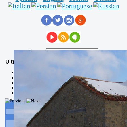
Buscar...
Ultimas Noticias
Solidaria carrera - 7 TÉRMINOS XTREM
Temporal de Febrero
Nevada Enero 2018
La estación de esquí de Javalambre abrirán este sábado
Larga vida a las escuelas