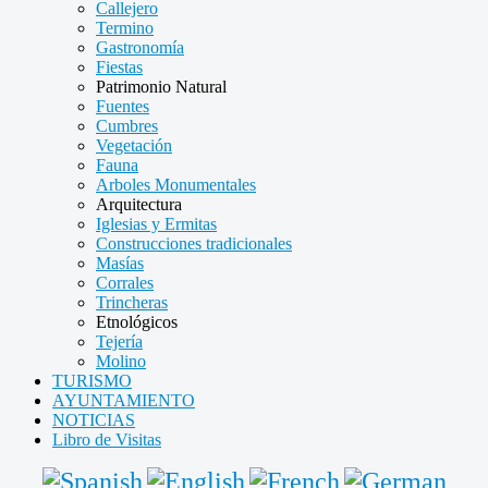
Callejero
Termino
Gastronomía
Fiestas
Patrimonio Natural
Fuentes
Cumbres
Vegetación
Fauna
Arboles Monumentales
Arquitectura
Iglesias y Ermitas
Construcciones tradicionales
Masías
Corrales
Trincheras
Etnológicos
Tejería
Molino
TURISMO
AYUNTAMIENTO
NOTICIAS
Libro de Visitas