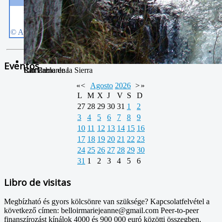
Eventos
San Pablo
Camarena de la Sierra
Río Camarena
«
<
Agosto
2026
>
»
L
M
X
J
V
S
D
27
28
29
30
31
1
2
3
4
5
6
7
8
9
10
11
12
13
14
15
16
17
18
19
20
21
22
23
24
25
26
27
28
29
30
31
1
2
3
4
5
6
Libro de visitas
Megbízható és gyors kölcsönre van szüksége? Kapcsolatfelvétel a
következő címen: belloirmariejeanne@gmail.com Peer-to-peer
finanszírozást kínálok 4000 és 900 000 euró közötti összegben,