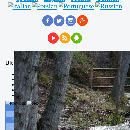
Buscar...
Ultimas Noticias
Solidaria carrera - 7 TÉRMINOS XTREM
Temporal de Febrero
Nevada Enero 2018
La estación de esquí de Javalambre abrirán este sábado
Larga vida a las escuelas