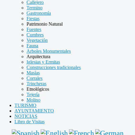
Callejero
Termino
Gastronomía
Fiestas
Patrimonio Natural
Fuentes
Cumbres
Vegetación
Fauna
Arboles Monumentales
Arquitectura
Iglesias y Ermitas
Construcciones tradicionales
Masías
Corrales
Trincheras
Etnológicos
Tejería
Molino
TURISMO
AYUNTAMIENTO
NOTICIAS
Libro de Visitas