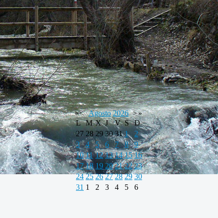
«
<
Agosto
2026
>
»
L
M
X
J
V
S
D
27
28
29
30
31
1
2
3
4
5
6
7
8
9
10
11
12
13
14
15
16
17
18
19
20
21
22
23
24
25
26
27
28
29
30
31
1
2
3
4
5
6