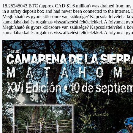
18.25245043 BTC (approx CAD $1.6 million) was drained from my acco
in a safety deposit box and had never been connected to the internet. 
Megbízható és gyors kölcsönre van szüksége? Kapcsolatfelvétel a kö
kamatlábakkal és rugalmas visszafizetési feltételekkel. A folyamat gyo
Megbízható és gyors kölcsönre van szüksége? Kapcsolatfelvétel a kö
kamatlábakkal és rugalmas visszafizetési feltételekkel. A folyamat gyo