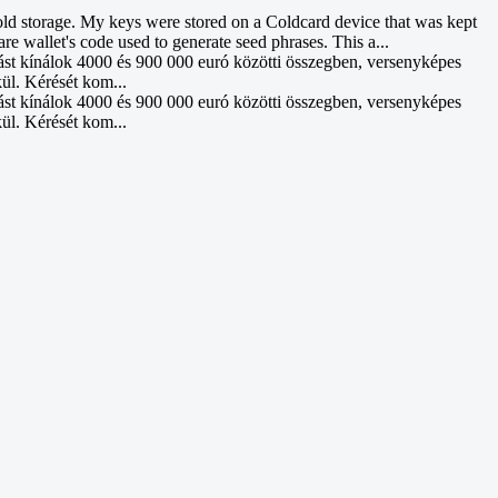
d storage. My keys were stored on a Coldcard device that was kept
re wallet's code used to generate seed phrases. This a...
ást kínálok 4000 és 900 000 euró közötti összegben, versenyképes
kül. Kérését kom...
ást kínálok 4000 és 900 000 euró közötti összegben, versenyképes
kül. Kérését kom...