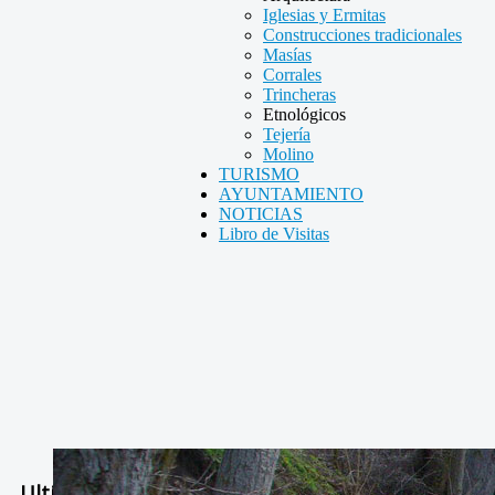
Iglesias y Ermitas
Construcciones tradicionales
Masías
Corrales
Trincheras
Etnológicos
Tejería
Molino
TURISMO
AYUNTAMIENTO
NOTICIAS
Libro de Visitas
Ultimas Noticias