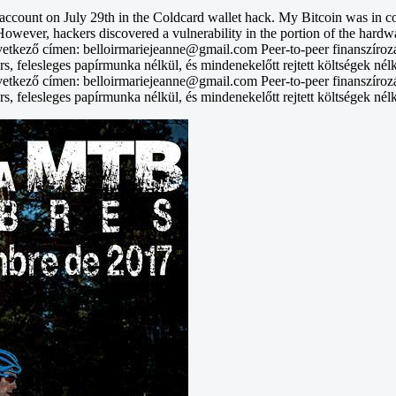
unt on July 29th in the Coldcard wallet hack. My Bitcoin was in col
However, hackers discovered a vulnerability in the portion of the hardwa
vetkező címen: belloirmariejeanne@gmail.com Peer-to-peer finanszíroz
rs, felesleges papírmunka nélkül, és mindenekelőtt rejtett költségek nél
vetkező címen: belloirmariejeanne@gmail.com Peer-to-peer finanszíroz
rs, felesleges papírmunka nélkül, és mindenekelőtt rejtett költségek nél