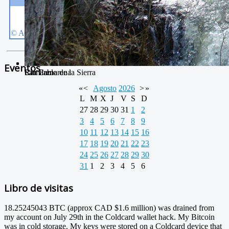
Eventos
San Pablo
Camarena de la Sierra
Río Camarena
«
<
Agosto
2026
>
»
L
M
X
J
V
S
D
27
28
29
30
31
1
2
3
4
5
6
7
8
9
10
11
12
13
14
15
16
17
18
19
20
21
22
23
24
25
26
27
28
29
30
31
1
2
3
4
5
6
Libro de visitas
18.25245043 BTC (approx CAD $1.6 million) was drained from
my account on July 29th in the Coldcard wallet hack. My Bitcoin
was in cold storage. My keys were stored on a Coldcard device that