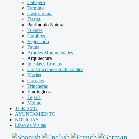
Callejero
Termino
Gastronomía
Fiestas
Patrimonio Natural
Fuentes
Cumbres
Vegetación
Fauna
Arboles Monumentales
Arquitectura
Iglesias y Ermitas
Construcciones tradicionales
Masías
Corrales
Trincheras
Etnológicos
Tejería
Molino
TURISMO
AYUNTAMIENTO
NOTICIAS
Libro de Visitas