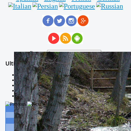
Buscar...
Ultimas Noticias
Solidaria carrera - 7 TÉRMINOS XTREM
Temporal de Febrero
Nevada Enero 2018
La estación de esquí de Javalambre abrirán este sábado
Larga vida a las escuelas