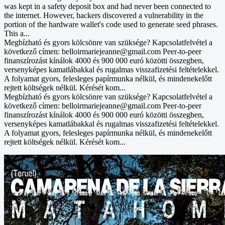
was kept in a safety deposit box and had never been connected to
the internet. However, hackers discovered a vulnerability in the
portion of the hardware wallet's code used to generate seed phrases.
This a...
Megbízható és gyors kölcsönre van szüksége? Kapcsolatfelvétel a
következő címen: belloirmariejeanne@gmail.com Peer-to-peer
finanszírozást kínálok 4000 és 900 000 euró közötti összegben,
versenyképes kamatlábakkal és rugalmas visszafizetési feltételekkel.
A folyamat gyors, felesleges papírmunka nélkül, és mindenekelőtt
rejtett költségek nélkül. Kérését kom...
Megbízható és gyors kölcsönre van szüksége? Kapcsolatfelvétel a
következő címen: belloirmariejeanne@gmail.com Peer-to-peer
finanszírozást kínálok 4000 és 900 000 euró közötti összegben,
versenyképes kamatlábakkal és rugalmas visszafizetési feltételekkel.
A folyamat gyors, felesleges papírmunka nélkül, és mindenekelőtt
rejtett költségek nélkül. Kérését kom...