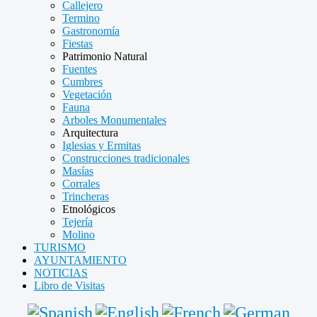
Callejero
Termino
Gastronomía
Fiestas
Patrimonio Natural
Fuentes
Cumbres
Vegetación
Fauna
Arboles Monumentales
Arquitectura
Iglesias y Ermitas
Construcciones tradicionales
Masías
Corrales
Trincheras
Etnológicos
Tejería
Molino
TURISMO
AYUNTAMIENTO
NOTICIAS
Libro de Visitas