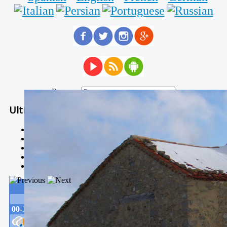
Buscar...
Ultimas Noticias
Solidaria carrera - 7 TÉRMINOS XTREM
Temporal de Febrero
Nevada Enero 2018
La estación de esquí de Javalambre abrirán este sábado
Larga vida a las escuelas