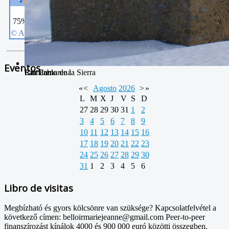
Eventos
Río Camarena
Camarena de la Sierra
San Pablo
«
<
Agosto
2026
>
»
L
M
X
J
V
S
D
27
28
29
30
31
1
2
3
4
5
6
7
8
9
10
11
12
13
14
15
16
17
18
19
20
21
22
23
24
25
26
27
28
29
30
31
1
2
3
4
5
6
Libro de visitas
Megbízható és gyors kölcsönre van szüksége? Kapcsolatfelvétel a
következő címen: belloirmariejeanne@gmail.com Peer-to-peer
finanszírozást kínálok 4000 és 900 000 euró közötti összegben,