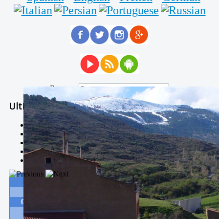
Buscar...
Ultimas Noticias
Solidaria carrera - 7 TÉRMINOS XTREM
Temporal de Febrero
Nevada Enero 2018
La estación de esquí de Javalambre abrirán este sábado
Larga vida a las escuelas