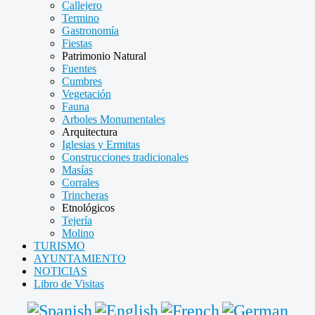
Callejero
Termino
Gastronomía
Fiestas
Patrimonio Natural
Fuentes
Cumbres
Vegetación
Fauna
Arboles Monumentales
Arquitectura
Iglesias y Ermitas
Construcciones tradicionales
Masías
Corrales
Trincheras
Etnológicos
Tejería
Molino
TURISMO
AYUNTAMIENTO
NOTICIAS
Libro de Visitas