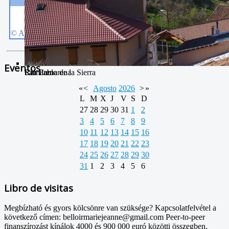
Eventos
Río Camarena
San Pablo
Camarena de la Sierra
«
<
Agosto
2026
>
»
L
M
X
J
V
S
D
27
28
29
30
31
1
2
3
4
5
6
7
8
9
10
11
12
13
14
15
16
17
18
19
20
21
22
23
24
25
26
27
28
29
30
31
1
2
3
4
5
6
Libro de visitas
Megbízható és gyors kölcsönre van szüksége? Kapcsolatfelvétel a
következő címen: belloirmariejeanne@gmail.com Peer-to-peer
finanszírozást kínálok 4000 és 900 000 euró közötti összegben,